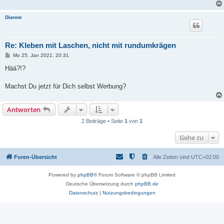
Dianne
Re: Kleben mit Laschen, nicht mit rundumkrägen
B
Mo 25. Jan 2021, 20:31
e
i
Hää?!?
t
r
a
Machst Du jetzt für Dich selbst Werbung?
g
Antworten
2 Beiträge • Seite
1
von
1
Gehe zu
Foren-Übersicht
Alle Zeiten sind
UTC+02:00
Powered by
phpBB
® Forum Software © phpBB Limited
Deutsche Übersetzung durch
phpBB.de
Datenschutz
|
Nutzungsbedingungen