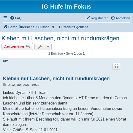
IG Hufe im Fokus
FAQ
Registrieren
Anmelden
Foren-Übersicht
Hufschutz
Hufschutz geklebt
Kleben mit Laschen, nicht mit rundumkrägen
Antworten
2 Beiträge • Seite
1
von
1
IHT
Kleben mit Laschen, nicht mit rundumkrägen
B
Di 12. Jan 2021, 19:32
e
i
Liebes DynamixIHT Team,
t
ich klebe seit über 5 Monaten den DynamixIHT Prime mit den rb-Carbon-
r
a
Laschen und bin sehr zufrieden damit.
g
Meine Stute hat eine Hufbeinabsenkung an beiden Vorderhufen sowie
Kapselrotation (letzter Reheschub vor ca. 11 Jahren).
Sie läuft mit Ihrem Beschlag toll, daher will ich mir für 2021 einen Vorrat
dami zulegen.
Viele Grüße, S.Sch. 11.01.2021