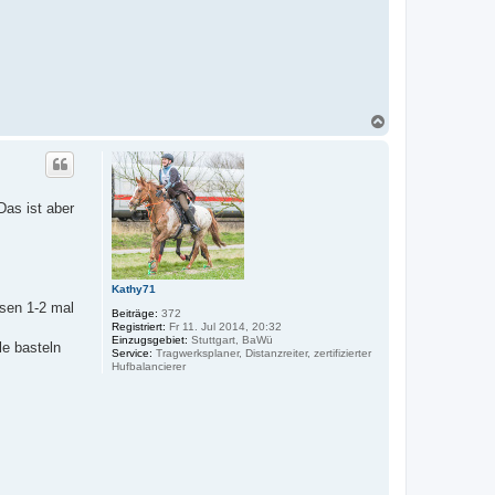
N
a
c
h
o
b
Das ist aber
e
n
Kathy71
ssen 1-2 mal
Beiträge:
372
Registriert:
Fr 11. Jul 2014, 20:32
Einzugsgebiet:
Stuttgart, BaWü
le basteln
Service:
Tragwerksplaner, Distanzreiter, zertifizierter
Hufbalancierer