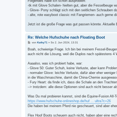
Folgendes habe ich schon ausprobiert:
-tk mit Glove Schalen- hielten gut, aber die Fesselbeuge w
- Glove- Pony schlägt sich mit den seitlichen Schrauben da
- alte, rote easyboot classic mit Fangriemen- auch gerne d
Jetzt ist die große Frage was gut passen könnte. Aktuelle B
Re: Welche Hufschuhe nach Floating Boot
B
von
Kathy71
»
So 2. Jun 2024, 13:31
e
i
Boah, schwierige Frage. Ich bin bei meinem Fessel-Beugen-
t
auch nicht die Lösung, weil die Duplos nach spätestens 4 
r
a
g
Aaaalso, was ich probiert habe, war:
- Glove 50: Guter Schuh, keine Verluste, aber kann Prob
- normaler Glove: leichte Verluste, dafür aber eher wenig
in die Waschmaschine, damit die China-Chemie ausgewasc
- Fury Heart: da finde ich, dass die Schale an den Tracht
--> trotzdem: alle diese Optionen sind auch nicht besser a
Was Du mal probieren kannst, sind die Equine-Fusion All-Ter
https://www.hufschuhe-onlineshop.de/huf ... ultra?c=26
Die haben bei meinem Pferd nie gescheuert, sind aber ehe
Flex Hoof Boots scheuern auch nicht, haben aber eine rec