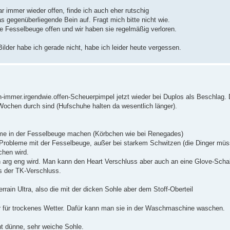
ar immer wieder offen, finde ich auch eher rutschig
s gegenüberliegende Bein auf. Fragt mich bitte nicht wie.
ie Fesselbeuge offen und wir haben sie regelmäßig verloren.
ilder habe ich gerade nicht, habe ich leider heute vergessen.
immer.irgendwie.offen-Scheuerpimpel jetzt wieder bei Duplos als Beschlag. 
Wochen durch sind (Hufschuhe halten da wesentlich länger).
leme in der Fesselbeuge machen (Körbchen wie bei Renegades)
er Probleme mit der Fesselbeuge, außer bei starkem Schwitzen (die Dinger mü
hen wird.
en arg eng wird. Man kann den Heart Verschluss aber auch an eine Glove-Scha
ls der TK-Verschluss.
rain Ultra, also die mit der dicken Sohle aber dem Stoff-Oberteil
r für trockenes Wetter. Dafür kann man sie in der Waschmaschine waschen.
ht dünne, sehr weiche Sohle.