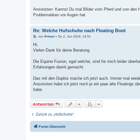
Ansonsten: Kannst Du mal Bilder vom Pferd und von den Huf
Problematiken vor Augen hat.
Re: Welche Hufschuhe nach Floating Boot
B
von
Primel
»
So 2. Jun 2024, 14:51
e
i
Hi,
t
Vielen Dank für deine Beratung.
r
a
g
Die Equine Fusion, egal welche, sind für mich leider über
Erfahrungen damit gemacht.
Das mit den Duplos mache ich jetzt auch. Immer mal wied
Ansonsten habe ich jetzt noch je ein paar alte Floatings 
habe.
Antworten
Zurück zu „Hufschuhe“
Foren-Übersicht