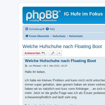
IG Hufe im Fokus
Schnellzugriff
FAQ
Foren-Übersicht
Hufschutz
Hufschuhe
Welche Hufschuhe nach Floating Boot
Antworten
Welche Hufschuhe nach Floating Boot
B
von
Primel
»
Mi 1. Mai 2024, 19:25
e
i
Hallo ihr lieben,
t
r
a
ich habe ein kleines Problem und kann mich nicht entscheid
g
immer super gehalten, aber gestern haben wir einen verlo
haben wir es natürlich erst kurz vorm Anhänger… an sich n
mehr. Jetzt ist die große Frage was ich als Ersatz probier
scheuerempfindlich und läuft sehr eng.