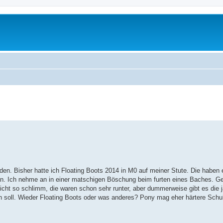
en. Bisher hatte ich Floating Boots 2014 in M0 auf meiner Stute. Die haben e
ren. Ich nehme an in einer matschigen Böschung beim furten eines Baches. G
icht so schlimm, die waren schon sehr runter, aber dummerweise gibt es die j
en soll. Wieder Floating Boots oder was anderes? Pony mag eher härtere Schuh