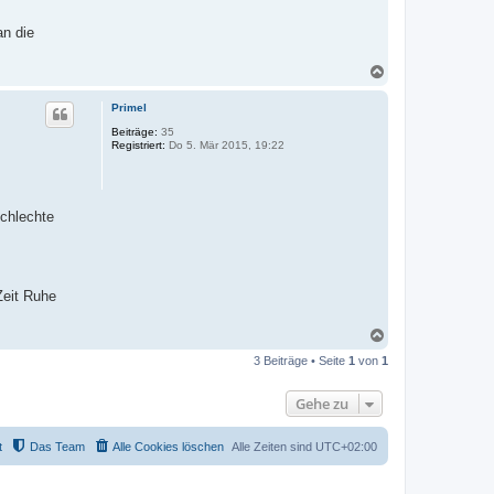
an die
N
a
c
Primel
h
o
Beiträge:
35
Registriert:
Do 5. Mär 2015, 19:22
b
e
n
schlechte
Zeit Ruhe
N
a
3 Beiträge • Seite
1
von
1
c
h
o
Gehe zu
b
e
n
t
Das Team
Alle Cookies löschen
Alle Zeiten sind
UTC+02:00