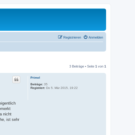
Registrieren
Anmelden
3 Beiträge • Seite
1
von
1
Primel
Beiträge:
35
Registriert:
Do 5. Mär 2015, 19:22
igentlich
emerkt
a nicht
e, ist sehr