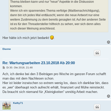
Thema bleiben kann und nur "neue" Aspekte in die Diskussion
kommen.
Wenn ich ein spannendes Thema verfolge (Mailbenachrichtigung),
dann bin ich jedes Mal enttäuscht, wenn die neue Antwort nur eine
weitere Zustimmung zu dem bereits gesagten ist. Auf der anderen Seite
ist es für den Threadersteller hilfreich zu sehen, wer sich denn alles
noch dieser Meinung anschliesst.
Hier hätte ich mich jetzt bedankt
.
Dianne
Re: Wartungsarbeiten 23.10.2018 Ab 20:00
B
Di 30. Okt 2018, 21:46
e
i
Ach, ich denke bei den 3 Beiträgen pro Woche im ganzen Forum schafft
t
man das mit dem Nachlesen schon.
r
a
Hier ist leider inzwischen so extrem wenig los, dass ich dankbar bin, dass
g
es „wer“ überhaupt noch aufrecht erhält, finanziert und Mühe reinsteckt.
Da braucht sich niemand für „Kleinigkeiten“ unnötig Arbeit machen.
Kathy71