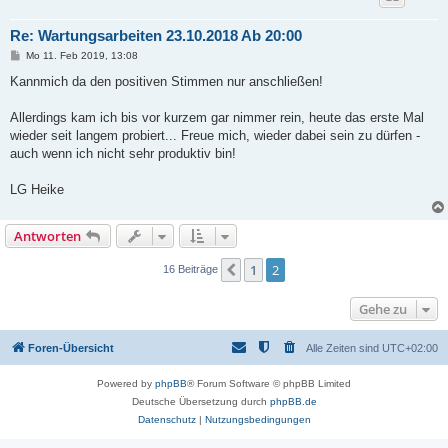
Re: Wartungsarbeiten 23.10.2018 Ab 20:00
B
Mo 11. Feb 2019, 13:08
e
i
Kannmich da den positiven Stimmen nur anschließen!
t
r
a
Allerdings kam ich bis vor kurzem gar nimmer rein, heute das erste Mal
g
wieder seit langem probiert... Freue mich, wieder dabei sein zu dürfen -
auch wenn ich nicht sehr produktiv bin!
LG Heike
Antworten
1
2
Vorherige
16 Beiträge
Gehe zu
Foren-Übersicht
Alle Zeiten sind
UTC+02:00
Powered by
phpBB
® Forum Software © phpBB Limited
Deutsche Übersetzung durch
phpBB.de
Datenschutz
|
Nutzungsbedingungen