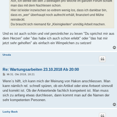
Ach, ich denke bei den 3 Beiträgen pro Woche im ganzen Forum schafft
g
man das mit dem Nachlesen schon.
Hier ist leider inzwischen so extrem wenig los, dass ich dankbar bin,
dass es „wer“ überhaupt noch aufrecht erhält, finanziert und Mühe
reinsteckt.
Da braucht sich niemand für „Kleinigkeiten“ unnötig Arbeit machen.
Und es ist auch schön und viel persönlicher zu lesen "Du sprichst mir aus
dem Herzen" oder "das habe ich auch schon erlebt" oder "das hat mir
jetzt sehr geholfen" als einfach ein Wimpelchen zu setzen!
Ursula
Re: Wartungsarbeiten 23.10.2018 Ab 20:00
B
Mi 31. Okt 2018, 18:21
e
i
Wenn`s hilft, ich kann mich der Meinung von Hakon anschliessen. Man
t
kann nämlich rel. schnell spüren, ob ein Artikel oder eine Antwort sinnvoll
r
a
und korrekt ist. Ob der Antwortende fachlich kompetent ist. Man muss
g
sich zu anfang etwas durchlesen, dann kommt man auf die Namen der
sehr kompetenten Personen.
Lucky Buck