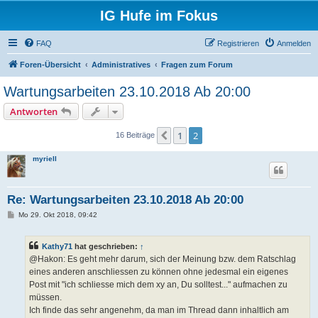
IG Hufe im Fokus
FAQ
Registrieren
Anmelden
Foren-Übersicht
Administratives
Fragen zum Forum
Wartungsarbeiten 23.10.2018 Ab 20:00
Antworten
1
2
Vorherige
16 Beiträge
myriell
Re: Wartungsarbeiten 23.10.2018 Ab 20:00
B
Mo 29. Okt 2018, 09:42
e
i
t
Kathy71
hat geschrieben:
↑
r
a
@Hakon: Es geht mehr darum, sich der Meinung bzw. dem Ratschlag
g
eines anderen anschliessen zu können ohne jedesmal ein eigenes
Post mit "ich schliesse mich dem xy an, Du solltest..." aufmachen zu
müssen.
Ich finde das sehr angenehm, da man im Thread dann inhaltlich am