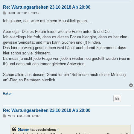
Re: Wartungsarbeiten 23.10.2018 Ab 20:00
B
Di 30. Okt 2018, 23:19
e
i
Ich glaube, das wäre mit einem Mausklick getan....
t
r
a
Aber egal. Dieses Forum leidet wie alle Foren unter fb und Co.
g
Ich allerdings bin froh, dass es dieses Forum hier gibt, denn es hat eine
gewisse Seriosität und man kann Suchen und (!) Finden.
Das hier so wenig geschrieben wird hängt auch damit zusammen, dass
hier schon so viel drinsteht.
Es muss ja nicht jede Frage von jedem wieder neu gestellt werden (wie in
fb) und dann mit den immer gleichen Antworten.
Schon allein aus diesem Grund ist ein "Schliesse mich dieser Meinung
an"-Flag an Beiträgen nützlich.
Hakon
Re: Wartungsarbeiten 23.10.2018 Ab 20:00
B
Mi 31. Okt 2018, 13:07
e
i
t
Dianne
hat geschrieben:
↑
r
a