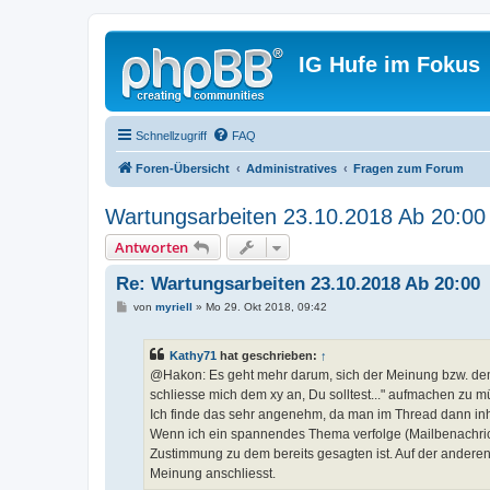
IG Hufe im Fokus
Schnellzugriff
FAQ
Foren-Übersicht
Administratives
Fragen zum Forum
Wartungsarbeiten 23.10.2018 Ab 20:00
Antworten
Re: Wartungsarbeiten 23.10.2018 Ab 20:00
B
von
myriell
»
Mo 29. Okt 2018, 09:42
e
i
t
Kathy71
hat geschrieben:
↑
r
a
@Hakon: Es geht mehr darum, sich der Meinung bzw. dem
g
schliesse mich dem xy an, Du solltest..." aufmachen zu m
Ich finde das sehr angenehm, da man im Thread dann inh
Wenn ich ein spannendes Thema verfolge (Mailbenachricht
Zustimmung zu dem bereits gesagten ist. Auf der anderen S
Meinung anschliesst.