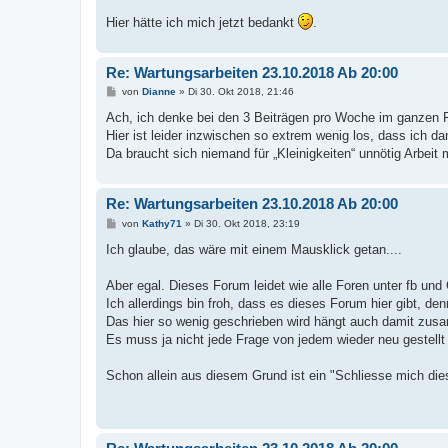
Hier hätte ich mich jetzt bedankt
.
Re: Wartungsarbeiten 23.10.2018 Ab 20:00
B
von
Dianne
»
Di 30. Okt 2018, 21:46
e
i
Ach, ich denke bei den 3 Beiträgen pro Woche im ganzen
t
Hier ist leider inzwischen so extrem wenig los, dass ich da
r
a
Da braucht sich niemand für „Kleinigkeiten“ unnötig Arbeit
g
Re: Wartungsarbeiten 23.10.2018 Ab 20:00
B
von
Kathy71
»
Di 30. Okt 2018, 23:19
e
i
Ich glaube, das wäre mit einem Mausklick getan....
t
r
a
Aber egal. Dieses Forum leidet wie alle Foren unter fb und
g
Ich allerdings bin froh, dass es dieses Forum hier gibt, d
Das hier so wenig geschrieben wird hängt auch damit zusam
Es muss ja nicht jede Frage von jedem wieder neu gestellt
Schon allein aus diesem Grund ist ein "Schliesse mich die