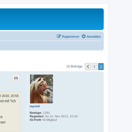
Registrieren
Anmelden
1
2
Vorherige
16 Beiträge
t 2018, 20:56
t mit "ich
myriell
.
Beiträge:
1291
Registriert:
So 11. Nov 2012, 22:34
re
IG-Profil:
IG-Mitglied
eser