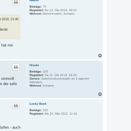
Hakon
h
o
Beiträge:
70
Registriert:
Do 13. Okt 2016, 09:41
b
Wohnort:
Münchenstein, Schweiz
e
n
t 2018, 21:46
teckt.
 hat mir
N
a
c
Ursula
h
o
Beiträge:
195
Registriert:
Sa 11. Okt 2014, 19:24
b
 sinnvoll
Service:
Zwischendurchraspler an 3 eigenen
e
Isländern.
n der sehr
n
Wohnort:
Schweiz
N
a
c
Lucky Buck
h
o
Beiträge:
225
Registriert:
Mo 26. Mär 2012, 11:42
b
e
n
dürfen - auch