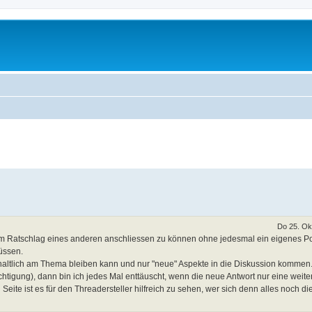
Do 25. Ok
 Ratschlag eines anderen anschliessen zu können ohne jedesmal ein eigenes Pos
üssen.
altlich am Thema bleiben kann und nur "neue" Aspekte in die Diskussion kommen
igung), dann bin ich jedes Mal enttäuscht, wenn die neue Antwort nur eine weite
eite ist es für den Threadersteller hilfreich zu sehen, wer sich denn alles noch di