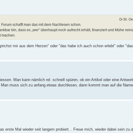
Di 30. Ok
n Forum schafft man das mit dem Nachlesen schon.
ankbar bin, dass es „wer“ überhaupt noch aufrecht erhält, finanziert und Mühe reins
it machen.
sprichst mir aus dem Herzen" oder "das habe ich auch schon erlebt" oder "das
ssen. Man kann nämlich rel. schnell spüren, ob ein Artikel oder eine Antwort
st. Man muss sich zu anfang etwas durchlesen, dann kommt man auf die Name
as erste Mal wieder seit langem probiert... Freue mich, wieder dabei sein zu 