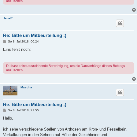
anzusehen.
JanaR
Re: Bitte um Mitbeurteilung ;)
B
So 8. Jul 2018, 00:24
e
i
Eins fehlt noch:
t
r
a
g
Du hast keine ausreichende Berechtigung, um die Dateianhänge dieses Beitrags
anzusehen.
Mascha
Re: Bitte um Mitbeurteilung ;)
B
So 8. Jul 2018, 21:55
e
i
Hallo,
t
r
a
ich sehe verschiedene Stellen von Arthosen am Kron- und Fesselbein,
g
Verkalkungen in den Sehnen auf Höhe der Gleichbeine und