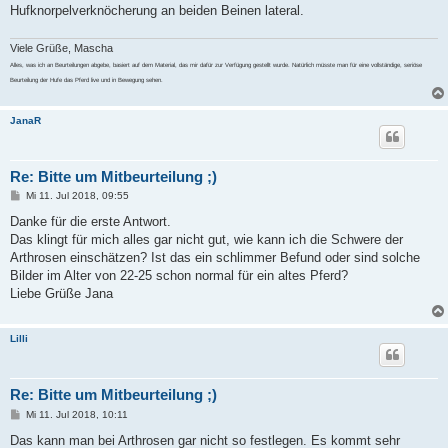
Hufknorpelverknöcherung an beiden Beinen lateral.
Viele Grüße, Mascha
Alles, was ich an Beurteilungen abgebe, basiert auf dem Material, das mir dafür zur Verfügung gestellt wurde. Natürlich müsste man für eine vollständige, seriöse
Beurteilung der Hufe das Pferd live und in Bewegung sehen.
JanaR
Re: Bitte um Mitbeurteilung ;)
B
Mi 11. Jul 2018, 09:55
e
i
Danke für die erste Antwort.
t
Das klingt für mich alles gar nicht gut, wie kann ich die Schwere der
r
a
Arthrosen einschätzen? Ist das ein schlimmer Befund oder sind solche
g
Bilder im Alter von 22-25 schon normal für ein altes Pferd?
Liebe Grüße Jana
Lilli
Re: Bitte um Mitbeurteilung ;)
B
Mi 11. Jul 2018, 10:11
e
i
Das kann man bei Arthrosen gar nicht so festlegen. Es kommt sehr