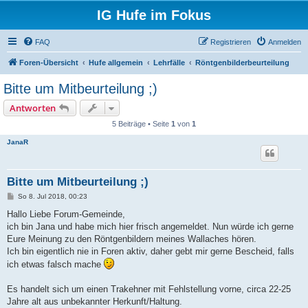
IG Hufe im Fokus
FAQ
Registrieren
Anmelden
Foren-Übersicht
Hufe allgemein
Lehrfälle
Röntgenbilderbeurteilung
Bitte um Mitbeurteilung ;)
Antworten
5 Beiträge • Seite
1
von
1
JanaR
Bitte um Mitbeurteilung ;)
B
So 8. Jul 2018, 00:23
e
i
Hallo Liebe Forum-Gemeinde,
t
ich bin Jana und habe mich hier frisch angemeldet. Nun würde ich gerne
r
a
Eure Meinung zu den Röntgenbildern meines Wallaches hören.
g
Ich bin eigentlich nie in Foren aktiv, daher gebt mir gerne Bescheid, falls
ich etwas falsch mache
Es handelt sich um einen Trakehner mit Fehlstellung vorne, circa 22-25
Jahre alt aus unbekannter Herkunft/Haltung.