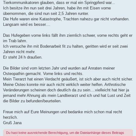
Tierkommunikatoren glauben, dass er mal ein Springpferd war...
Ich besitze ihn nun seit drei Jahren, habe ihn mit Eisen vorne
übernommen, die sind nun seit 2,5 Jahren runter.
Die Hufe waren eine Katastrophe, Trachten nahezu gar nicht vorhanden.
Langsam wird es besser....
Das Hufegeben vorne links fällt ihm ziemlich schwer, vorne rechts geht er
im Trab lahm.
Ich versuche ihn mit Bodenarbeit fit zu halten, geritten wird er seit zwei
Jahren nicht mehr.
Er steht 24 h draußen.
Die Bilder sind vom letzten Jahr und wurden auf Anraten meiner
Osteopathin gemacht. Vorne links und rechts.
Mein Tierarzt hat einen Verdacht geäußert, ist sich aber auch nicht sicher.
Meine Osteo konnte mir auch nicht wirklich weiter helfen. Arthrotische
Veränderungen scheinen doch deutlich da zu sein....vielleicht hat hier ja
jemand mehr Ahnung als mein Landtierarzt und ich und hat Lust und Zeit
die Bilder zu befunden/beurteilen.
Freue mich auf Eure Meinungen und bedanke mich schon mal recht
herzlich.
Gruß Jana
Du hast keine ausreichende Berechtigung, um die Dateianhänge dieses Beitrags