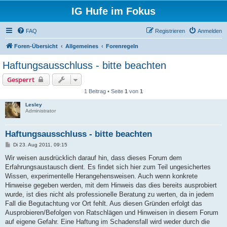
IG Hufe im Fokus
FAQ
Registrieren
Anmelden
Foren-Übersicht
Allgemeines
Forenregeln
Haftungsausschluss - bitte beachten
Gesperrt
1 Beitrag • Seite
1
von
1
Lesley
Administrator
Haftungsausschluss - bitte beachten
B
Di 23. Aug 2011, 09:15
e
i
Wir weisen ausdrücklich darauf hin, dass dieses Forum dem
t
Erfahrungsaustausch dient. Es findet sich hier zum Teil ungesichertes
r
a
Wissen, experimentelle Herangehensweisen. Auch wenn konkrete
g
Hinweise gegeben werden, mit dem Hinweis das dies bereits ausprobiert
wurde, ist dies nicht als professionelle Beratung zu werten, da in jedem
Fall die Begutachtung vor Ort fehlt. Aus diesen Gründen erfolgt das
Ausprobieren/Befolgen von Ratschlägen und Hinweisen in diesem Forum
auf eigene Gefahr. Eine Haftung im Schadensfall wird weder durch die