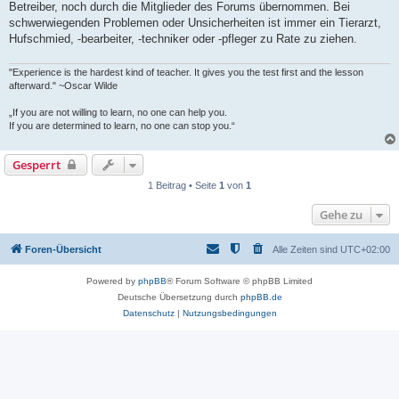
Betreiber, noch durch die Mitglieder des Forums übernommen. Bei
schwerwiegenden Problemen oder Unsicherheiten ist immer ein Tierarzt,
Hufschmied, -bearbeiter, -techniker oder -pfleger zu Rate zu ziehen.
"Experience is the hardest kind of teacher. It gives you the test first and the lesson
afterward." ~Oscar Wilde
„If you are not willing to learn, no one can help you.
If you are determined to learn, no one can stop you.“
Gesperrt
1 Beitrag • Seite
1
von
1
Gehe zu
Foren-Übersicht
Alle Zeiten sind
UTC+02:00
Powered by
phpBB
® Forum Software © phpBB Limited
Deutsche Übersetzung durch
phpBB.de
Datenschutz
|
Nutzungsbedingungen