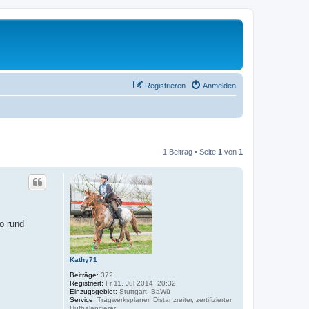
Registrieren
Anmelden
1 Beitrag • Seite
1
von
1
o rund
Kathy71
Beiträge:
372
Registriert:
Fr 11. Jul 2014, 20:32
Einzugsgebiet:
Stuttgart, BaWü
Service:
Tragwerksplaner, Distanzreiter, zertifizierter
Hufbalancierer