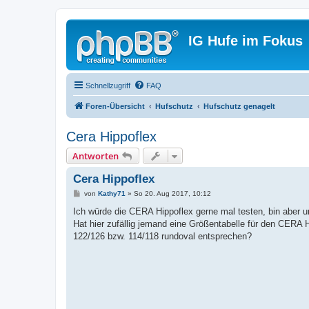
IG Hufe im Fokus
Schnellzugriff
FAQ
Foren-Übersicht
Hufschutz
Hufschutz genagelt
Cera Hippoflex
Antworten
Cera Hippoflex
B
von
Kathy71
»
So 20. Aug 2017, 10:12
e
i
Ich würde die CERA Hippoflex gerne mal testen, bin aber u
t
Hat hier zufällig jemand eine Größentabelle für den CERA
r
a
122/126 bzw. 114/118 rundoval entsprechen?
g