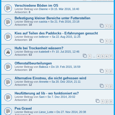
Verschiedene Böden im OS
Letzter Beitrag von
Dianne
«
Di 15. Mär 2016, 16:40
Antworten:
8
Befestigung kleiner Bereiche unter Futterstellen
Letzter Beitrag von
saskia
«
So 21. Feb 2016, 23:18
Antworten:
18
1
2
Kies auf Teilen des Paddocks - Erfahrungen gesucht
Letzter Beitrag von
believer
«
Sa 22. Aug 2015, 11:25
Antworten:
19
1
2
Hufe bei Trockenheit wässern?
Letzter Beitrag von
katiebell
«
Fr 10. Jul 2015, 12:46
Antworten:
63
1
4
5
6
7
…
Offenstallbeurteilungen
Letzter Beitrag von
Baliosa
«
Do 19. Feb 2015, 16:59
Antworten:
19
1
2
Alternative Einstreu, die nicht gefressen wird
Letzter Beitrag von
Annette
«
Sa 20. Dez 2014, 21:11
Antworten:
12
1
2
Heufütterung ad lib - wo funktioniert es?
Letzter Beitrag von
Sani
«
So 7. Dez 2014, 20:02
Antworten:
23
1
2
3
Pea Gravel
Letzter Beitrag von
Liese_Lotte
«
Do 27. Nov 2014, 20:38
Antworten:
9