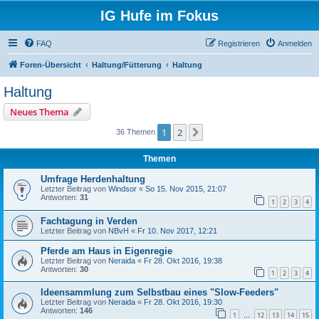
IG Hufe im Fokus
FAQ
Registrieren
Anmelden
Foren-Übersicht
Haltung/Fütterung
Haltung
Haltung
Neues Thema
1
2
Nächste
36 Themen
Themen
Umfrage Herdenhaltung
Letzter Beitrag von
Windsor
«
So 15. Nov 2015, 21:07
Antworten:
31
1
2
3
4
Fachtagung in Verden
Letzter Beitrag von
NBvH
«
Fr 10. Nov 2017, 12:21
Pferde am Haus in Eigenregie
Letzter Beitrag von
Neraida
«
Fr 28. Okt 2016, 19:38
Antworten:
30
1
2
3
4
Ideensammlung zum Selbstbau eines "Slow-Feeders"
Letzter Beitrag von
Neraida
«
Fr 28. Okt 2016, 19:30
Antworten:
146
1
12
13
14
15
…