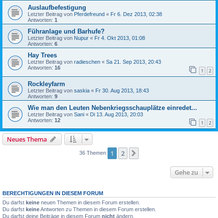
Auslaufbefestigung
Letzter Beitrag von
Pferdefreund
«
Fr 6. Dez 2013, 02:38
Antworten:
1
Führanlage und Barhufe?
Letzter Beitrag von
Nupur
«
Fr 4. Okt 2013, 01:08
Antworten:
6
Hay Trees
Letzter Beitrag von
radieschen
«
Sa 21. Sep 2013, 20:43
Antworten:
16
1
2
Rockleyfarm
Letzter Beitrag von
saskia
«
Fr 30. Aug 2013, 18:43
Antworten:
9
Wie man den Leuten Nebenkriegsschauplätze einredet...
Letzter Beitrag von
Sani
«
Di 13. Aug 2013, 20:03
Antworten:
12
1
2
Neues Thema
1
2
Nächste
36 Themen
Gehe zu
BERECHTIGUNGEN IN DIESEM FORUM
Du darfst
keine
neuen Themen in diesem Forum erstellen.
Du darfst
keine
Antworten zu Themen in diesem Forum erstellen.
Du darfst deine Beiträge in diesem Forum
nicht
ändern.