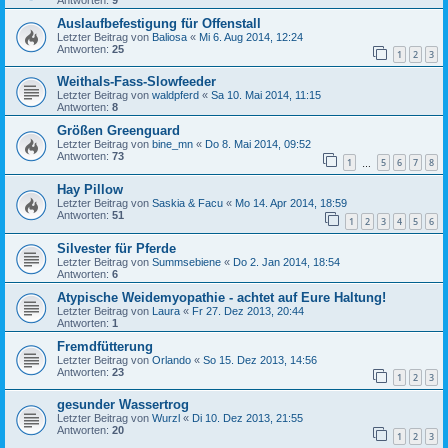
Auslaufbefestigung für Offenstall
Letzter Beitrag von
Baliosa
«
Mi 6. Aug 2014, 12:24
Antworten:
25
1
2
3
Weithals-Fass-Slowfeeder
Letzter Beitrag von
waldpferd
«
Sa 10. Mai 2014, 11:15
Antworten:
8
Größen Greenguard
Letzter Beitrag von
bine_mn
«
Do 8. Mai 2014, 09:52
Antworten:
73
1
5
6
7
8
…
Hay Pillow
Letzter Beitrag von
Saskia & Facu
«
Mo 14. Apr 2014, 18:59
Antworten:
51
1
2
3
4
5
6
Silvester für Pferde
Letzter Beitrag von
Summsebiene
«
Do 2. Jan 2014, 18:54
Antworten:
6
Atypische Weidemyopathie - achtet auf Eure Haltung!
Letzter Beitrag von
Laura
«
Fr 27. Dez 2013, 20:44
Antworten:
1
Fremdfütterung
Letzter Beitrag von
Orlando
«
So 15. Dez 2013, 14:56
Antworten:
23
1
2
3
gesunder Wassertrog
Letzter Beitrag von
Wurzl
«
Di 10. Dez 2013, 21:55
Antworten:
20
1
2
3