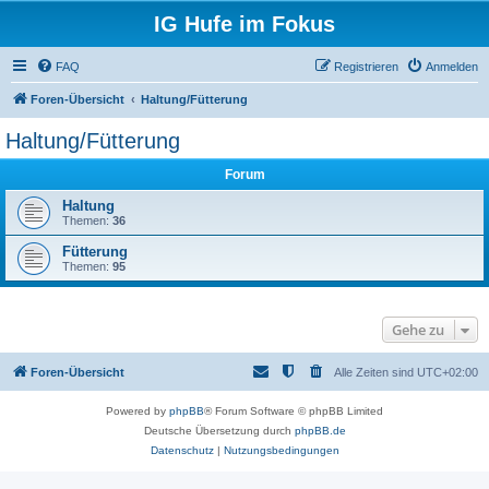
IG Hufe im Fokus
FAQ
Registrieren
Anmelden
Foren-Übersicht
Haltung/Fütterung
Haltung/Fütterung
Forum
Haltung
Themen:
36
Fütterung
Themen:
95
Gehe zu
Foren-Übersicht
Alle Zeiten sind
UTC+02:00
Powered by
phpBB
® Forum Software © phpBB Limited
Deutsche Übersetzung durch
phpBB.de
Datenschutz
|
Nutzungsbedingungen