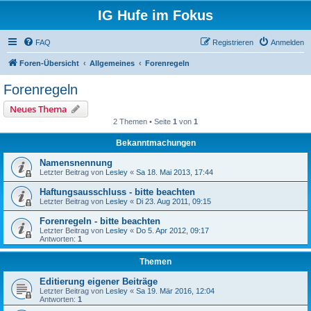
IG Hufe im Fokus
FAQ
Registrieren
Anmelden
Foren-Übersicht
Allgemeines
Forenregeln
Forenregeln
Neues Thema
2 Themen • Seite
1
von
1
Bekanntmachungen
Namensnennung
Letzter Beitrag von
Lesley
«
Sa 18. Mai 2013, 17:44
Haftungsausschluss - bitte beachten
Letzter Beitrag von
Lesley
«
Di 23. Aug 2011, 09:15
Forenregeln - bitte beachten
Letzter Beitrag von
Lesley
«
Do 5. Apr 2012, 09:17
Antworten:
1
Themen
Editierung eigener Beiträge
Letzter Beitrag von
Lesley
«
Sa 19. Mär 2016, 12:04
Antworten:
1