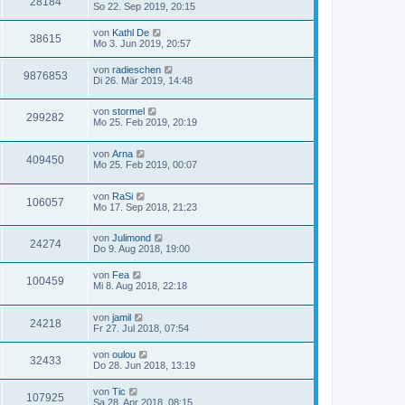
28184
So 22. Sep 2019, 20:15
von
Kathl De
38615
Mo 3. Jun 2019, 20:57
von
radieschen
9876853
Di 26. Mär 2019, 14:48
von
stormel
299282
Mo 25. Feb 2019, 20:19
von
Arna
409450
Mo 25. Feb 2019, 00:07
von
RaSi
106057
Mo 17. Sep 2018, 21:23
von
Julimond
24274
Do 9. Aug 2018, 19:00
von
Fea
100459
Mi 8. Aug 2018, 22:18
von
jamil
24218
Fr 27. Jul 2018, 07:54
von
oulou
32433
Do 28. Jun 2018, 13:19
von
Tic
107925
Sa 28. Apr 2018, 08:15