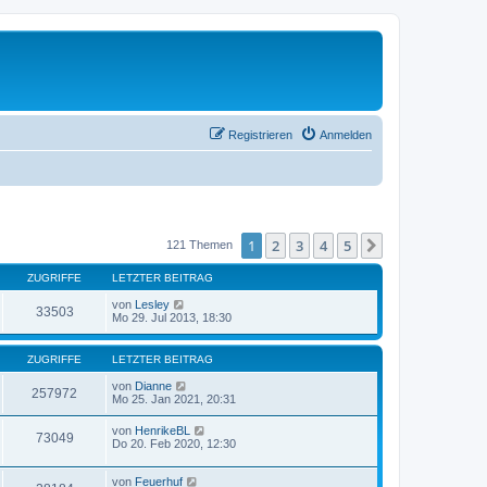
Registrieren
Anmelden
1
2
3
4
5
Nächste
121 Themen
ZUGRIFFE
LETZTER BEITRAG
von
Lesley
33503
Mo 29. Jul 2013, 18:30
ZUGRIFFE
LETZTER BEITRAG
von
Dianne
257972
Mo 25. Jan 2021, 20:31
von
HenrikeBL
73049
Do 20. Feb 2020, 12:30
von
Feuerhuf