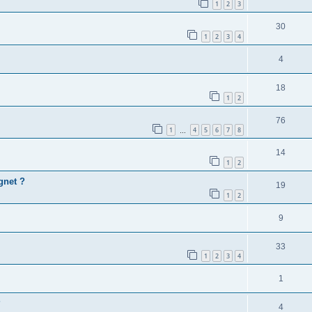
1
2
3
30
1
2
3
4
4
18
1
2
76
1
4
5
6
7
8
…
14
1
2
gnet ?
19
1
2
9
33
1
2
3
4
1
?
4