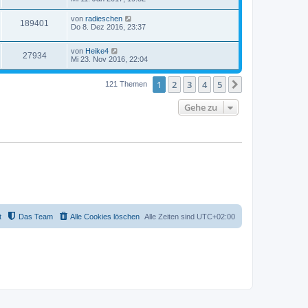
von
radieschen
189401
Do 8. Dez 2016, 23:37
von
Heike4
27934
Mi 23. Nov 2016, 22:04
1
2
3
4
5
Nächste
121 Themen
Gehe zu
t
Das Team
Alle Cookies löschen
Alle Zeiten sind
UTC+02:00