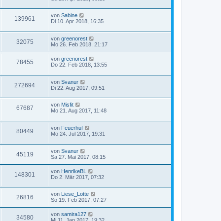
von
Sabine
139961
Di 10. Apr 2018, 16:35
von
greenorest
32075
Mo 26. Feb 2018, 21:17
von
greenorest
78455
Do 22. Feb 2018, 13:55
von
Svanur
272694
Di 22. Aug 2017, 09:51
von
Misfit
67687
Mo 21. Aug 2017, 11:48
von
Feuerhuf
80449
Mo 24. Jul 2017, 19:31
von
Svanur
45119
Sa 27. Mai 2017, 08:15
von
HenrikeBL
148301
Do 2. Mär 2017, 07:32
von
Liese_Lotte
26816
So 19. Feb 2017, 07:27
von
samira127
34580
Mi 11. Jan 2017, 19:32