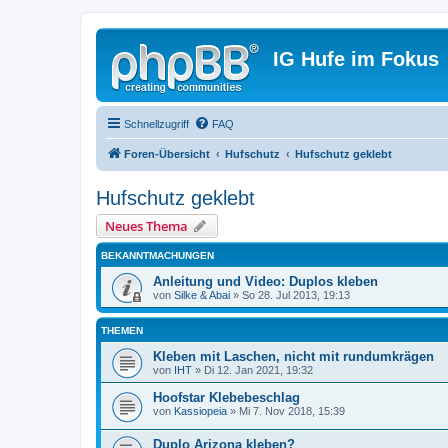
IG Hufe im Fokus
Schnellzugriff
FAQ
Foren-Übersicht
Hufschutz
Hufschutz geklebt
Hufschutz geklebt
Neues Thema
BEKANNTMACHUNGEN
Anleitung und Video: Duplos kleben
von
Silke & Abai
» So 28. Jul 2013, 19:13
THEMEN
Kleben mit Laschen, nicht mit rundumkrägen
von
IHT
» Di 12. Jan 2021, 19:32
Hoofstar Klebebeschlag
von
Kassiopeia
» Mi 7. Nov 2018, 15:39
Duplo Arizona kleben?