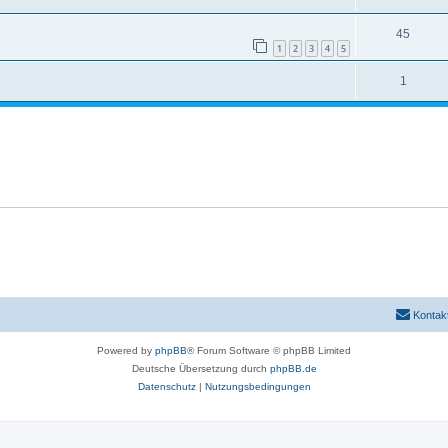
45
1
2
3
4
5
1
Kontak
Powered by
phpBB
® Forum Software © phpBB Limited
Deutsche Übersetzung durch
phpBB.de
Datenschutz
|
Nutzungsbedingungen