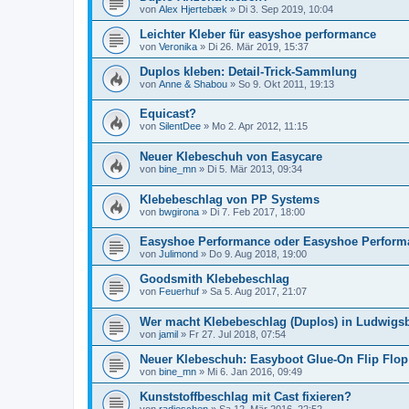
von
Alex Hjertebæk
» Di 3. Sep 2019, 10:04
Leichter Kleber für easyshoe performance
von
Veronika
» Di 26. Mär 2019, 15:37
Duplos kleben: Detail-Trick-Sammlung
von
Anne & Shabou
» So 9. Okt 2011, 19:13
Equicast?
von
SilentDee
» Mo 2. Apr 2012, 11:15
Neuer Klebeschuh von Easycare
von
bine_mn
» Di 5. Mär 2013, 09:34
Klebebeschlag von PP Systems
von
bwgirona
» Di 7. Feb 2017, 18:00
Easyshoe Performance oder Easyshoe Perform
von
Julimond
» Do 9. Aug 2018, 19:00
Goodsmith Klebebeschlag
von
Feuerhuf
» Sa 5. Aug 2017, 21:07
Wer macht Klebebeschlag (Duplos) in Ludwigs
von
jamil
» Fr 27. Jul 2018, 07:54
Neuer Klebeschuh: Easyboot Glue-On Flip Flop
von
bine_mn
» Mi 6. Jan 2016, 09:49
Kunststoffbeschlag mit Cast fixieren?
von
radieschen
» Sa 12. Mär 2016, 22:52