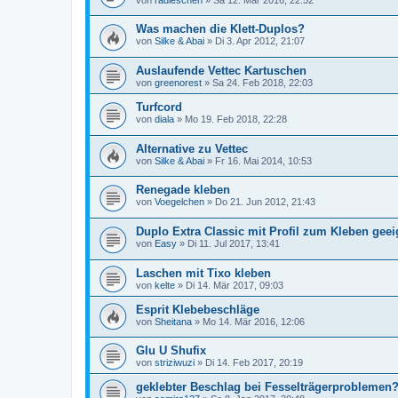
Was machen die Klett-Duplos?
von
Silke & Abai
» Di 3. Apr 2012, 21:07
Auslaufende Vettec Kartuschen
von
greenorest
» Sa 24. Feb 2018, 22:03
Turfcord
von
diala
» Mo 19. Feb 2018, 22:28
Alternative zu Vettec
von
Silke & Abai
» Fr 16. Mai 2014, 10:53
Renegade kleben
von
Voegelchen
» Do 21. Jun 2012, 21:43
Duplo Extra Classic mit Profil zum Kleben geei
von
Easy
» Di 11. Jul 2017, 13:41
Laschen mit Tixo kleben
von
kelte
» Di 14. Mär 2017, 09:03
Esprit Klebebeschläge
von
Sheitana
» Mo 14. Mär 2016, 12:06
Glu U Shufix
von
striziwuzi
» Di 14. Feb 2017, 20:19
geklebter Beschlag bei Fesselträgerproblemen