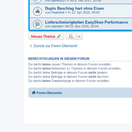
von
samira127
» So 8. Jan 2017, 20:48
Duplo Beschlag hart ohne Eisen
von
Feuerhuf
» Fr 22. Apr 2016, 09:00
Lieferschwierigkeiten EasyShoe Performance
von
stormel
» Mi 23. Nov 2016, 18:04
Neues Thema
Zurück zur Foren-Übersicht
BERECHTIGUNGEN IN DIESEM FORUM
Du darfst
keine
neuen Themen in diesem Forum erstellen.
Du darfst
keine
Antworten zu Themen in diesem Forum erstellen.
Du darfst deine Beiträge in diesem Forum
nicht
ändern.
Du darfst deine Beiträge in diesem Forum
nicht
löschen.
Du darfst
keine
Dateianhänge in diesem Forum erstellen.
Foren-Übersicht