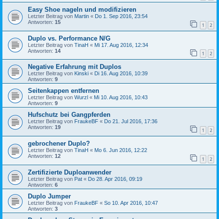
Easy Shoe nageln und modifizieren
Letzter Beitrag von
Martin
«
Do 1. Sep 2016, 23:54
Antworten:
15
1
2
Duplo vs. Performance N/G
Letzter Beitrag von
TinaH
«
Mi 17. Aug 2016, 12:34
Antworten:
14
1
2
Negative Erfahrung mit Duplos
Letzter Beitrag von
Kinski
«
Di 16. Aug 2016, 10:39
Antworten:
9
Seitenkappen entfernen
Letzter Beitrag von
Wurzl
«
Mi 10. Aug 2016, 10:43
Antworten:
9
Hufschutz bei Gangpferden
Letzter Beitrag von
FraukeBF
«
Do 21. Jul 2016, 17:36
Antworten:
19
1
2
gebrochener Duplo?
Letzter Beitrag von
TinaH
«
Mo 6. Jun 2016, 12:22
Antworten:
12
1
2
Zertifizierte Duploanwender
Letzter Beitrag von
Pat
«
Do 28. Apr 2016, 09:19
Antworten:
6
Duplo Jumper
Letzter Beitrag von
FraukeBF
«
So 10. Apr 2016, 10:47
Antworten:
3