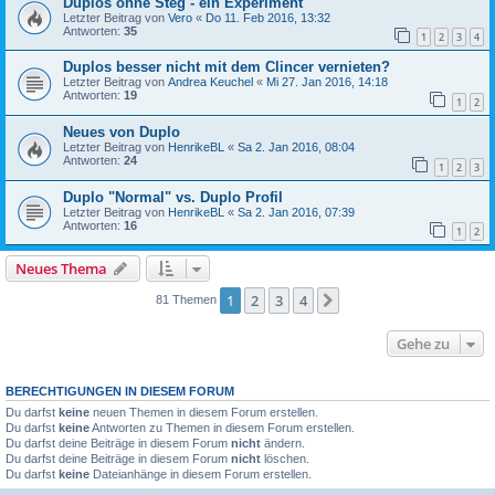
Duplos ohne Steg - ein Experiment
Letzter Beitrag von
Vero
«
Do 11. Feb 2016, 13:32
Antworten:
35
1
2
3
4
Duplos besser nicht mit dem Clincer vernieten?
Letzter Beitrag von
Andrea Keuchel
«
Mi 27. Jan 2016, 14:18
Antworten:
19
1
2
Neues von Duplo
Letzter Beitrag von
HenrikeBL
«
Sa 2. Jan 2016, 08:04
Antworten:
24
1
2
3
Duplo "Normal" vs. Duplo Profil
Letzter Beitrag von
HenrikeBL
«
Sa 2. Jan 2016, 07:39
Antworten:
16
1
2
Neues Thema
1
2
3
4
Nächste
81 Themen
Gehe zu
BERECHTIGUNGEN IN DIESEM FORUM
Du darfst
keine
neuen Themen in diesem Forum erstellen.
Du darfst
keine
Antworten zu Themen in diesem Forum erstellen.
Du darfst deine Beiträge in diesem Forum
nicht
ändern.
Du darfst deine Beiträge in diesem Forum
nicht
löschen.
Du darfst
keine
Dateianhänge in diesem Forum erstellen.