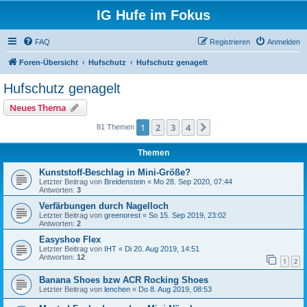
IG Hufe im Fokus
FAQ
Registrieren
Anmelden
Foren-Übersicht
Hufschutz
Hufschutz genagelt
Hufschutz genagelt
Neues Thema
1
2
3
4
Nächste
81 Themen
Themen
Kunststoff-Beschlag in Mini-Größe?
Letzter Beitrag von
Breidenstein
«
Mo 28. Sep 2020, 07:44
Antworten:
3
Verfärbungen durch Nagelloch
Letzter Beitrag von
greenorest
«
So 15. Sep 2019, 23:02
Antworten:
2
Easyshoe Flex
Letzter Beitrag von
IHT
«
Di 20. Aug 2019, 14:51
Antworten:
12
1
2
Banana Shoes bzw ACR Rocking Shoes
Letzter Beitrag von
lenchen
«
Do 8. Aug 2019, 08:53