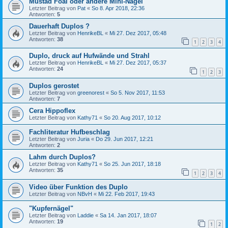
Mustad Foal oder andere Mini-Nägel
Letzter Beitrag von
Pat
«
So 8. Apr 2018, 22:36
Antworten:
5
Dauerhaft Duplos ?
Letzter Beitrag von
HenrikeBL
«
Mi 27. Dez 2017, 05:48
Antworten:
38
1
2
3
4
Duplo, druck auf Hufwände und Strahl
Letzter Beitrag von
HenrikeBL
«
Mi 27. Dez 2017, 05:37
Antworten:
24
1
2
3
Duplos gerostet
Letzter Beitrag von
greenorest
«
So 5. Nov 2017, 11:53
Antworten:
7
Cera Hippoflex
Letzter Beitrag von
Kathy71
«
So 20. Aug 2017, 10:12
Fachliteratur Hufbeschlag
Letzter Beitrag von
Juria
«
Do 29. Jun 2017, 12:21
Antworten:
2
Lahm durch Duplos?
Letzter Beitrag von
Kathy71
«
So 25. Jun 2017, 18:18
Antworten:
35
1
2
3
4
Video über Funktion des Duplo
Letzter Beitrag von
NBvH
«
Mi 22. Feb 2017, 19:43
"Kupfernägel"
Letzter Beitrag von
Laddie
«
Sa 14. Jan 2017, 18:07
Antworten:
19
1
2