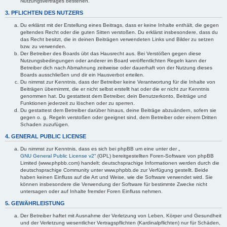
Nutzungsvertrages bestehen.
3. PFLICHTEN DES NUTZERS
Du erklärst mit der Erstellung eines Beitrags, dass er keine Inhalte enthält, die gegen
geltendes Recht oder die guten Sitten verstoßen. Du erklärst insbesondere, dass du
das Recht besitzt, die in deinen Beiträgen verwendeten Links und Bilder zu setzen
bzw. zu verwenden.
Der Betreiber des Boards übt das Hausrecht aus. Bei Verstößen gegen diese
Nutzungsbedingungen oder anderer im Board veröffentlichten Regeln kann der
Betreiber dich nach Abmahnung zeitweise oder dauerhaft von der Nutzung dieses
Boards ausschließen und dir ein Hausverbot erteilen.
Du nimmst zur Kenntnis, dass der Betreiber keine Verantwortung für die Inhalte von
Beiträgen übernimmt, die er nicht selbst erstellt hat oder die er nicht zur Kenntnis
genommen hat. Du gestattest dem Betreiber, dein Benutzerkonto, Beiträge und
Funktionen jederzeit zu löschen oder zu sperren.
Du gestattest dem Betreiber darüber hinaus, deine Beiträge abzuändern, sofern sie
gegen o. g. Regeln verstoßen oder geeignet sind, dem Betreiber oder einem Dritten
Schaden zuzufügen.
4. GENERAL PUBLIC LICENSE
Du nimmst zur Kenntnis, dass es sich bei phpBB um eine unter der „
GNU General Public License v2
“ (GPL) bereitgestellten Foren-Software von phpBB
Limited (www.phpbb.com) handelt; deutschsprachige Informationen werden durch die
deutschsprachige Community unter www.phpbb.de zur Verfügung gestellt. Beide
haben keinen Einfluss auf die Art und Weise, wie die Software verwendet wird. Sie
können insbesondere die Verwendung der Software für bestimmte Zwecke nicht
untersagen oder auf Inhalte fremder Foren Einfluss nehmen.
5. GEWÄHRLEISTUNG
Der Betreiber haftet mit Ausnahme der Verletzung von Leben, Körper und Gesundheit
und der Verletzung wesentlicher Vertragspflichten (Kardinalpflichten) nur für Schäden,