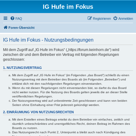
IG Hufe im Fokus
FAQ
Registrieren
Anmelden
Foren-Übersicht
IG Hufe im Fokus - Nutzungsbedingungen
Mit dem Zugriff auf „IG Hufe im Fokus“ („https://forum.keinhorn.de“) wird
zwischen dir und dem Betreiber ein Vertrag mit folgenden Regelungen
geschlossen:
1. NUTZUNGSVERTRAG
Mit dem Zugriff auf „IG Hufe im Fokus“ (im Folgenden „das Board“) schließt du einen
Nutzungsvertrag mit dem Betreiber des Boards ab (im Folgenden „Betreiber“) und
erklärst dich mit den nachfolgenden Regelungen einverstanden.
Wenn du mit diesen Regelungen nicht einverstanden bist, so darfst du das Board
nicht weiter nutzen. Für die Nutzung des Boards gelten jeweils die an dieser Stelle
veröffentlichten Regelungen.
Der Nutzungsvertrag wird auf unbestimmte Zeit geschlossen und kann von beiden
Seiten ohne Einhaltung einer Frist jederzeit gekündigt werden.
2. EINRÄUMUNG VON NUTZUNGSRECHTEN
Mit dem Erstellen eines Beitrags erteilst du dem Betreiber ein einfaches, zeitlich und
räumlich unbeschränktes und unentgeltliches Recht, deinen Beitrag im Rahmen des
Boards zu nutzen.
Das Nutzungsrecht nach Punkt 2, Unterpunkt a bleibt auch nach Kündigung des