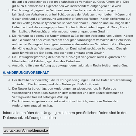
die auf ein vorsätzliches oder grob fahrlässiges Verhalten zurückzuführen sind. Dies
gilt auch für mittelbare Folgeschäden wie insbesondere entgangenen Gewinn.
Die Haftung ist gegenüber Verbrauchern außer bei vorsätzlichem oder grob
fahrlässigem Verhalten oder bei Schäden aus der Verletzung von Leben, Körper und
Gesundheit und der Verletzung wesentlicher Vertragspflichten (Kardinalpflichten) auf
die bei Vertragsschluss typischerweise vorhersehbaren Schäden und im übrigen der
Höhe nach auf die vertragstypischen Durchschnittsschäden begrenzt. Dies gilt auch
für mittelbare Folgeschäden wie insbesondere entgangenen Gewinn.
Die Haftung ist gegenüber Unternehmern außer bei der Verletzung von Leben, Körper
und Gesundheit oder vorsätzlichem oder grob fahrlässigem Verhalten des Betreibers
auf die bei Vertragsschluss typischerweise vorhersehbaren Schäden und im Übrigen
der Höhe nach auf die vertragstypischen Durchschnittsschäden begrenzt. Dies gilt
auch für mittelbare Schäden, insbesondere entgangenen Gewinn.
Die Haftungsbegrenzung der Absätze a bis c gilt sinngemäß auch zugunsten der
Mitarbeiter und Erfüllungsgehilfen des Betreibers.
Ansprüche für eine Haftung aus zwingendem nationalem Recht bleiben unberührt.
6. ÄNDERUNGSVORBEHALT
Der Betreiber ist berechtigt, die Nutzungsbedingungen und die Datenschutzerklärung
zu ändern. Die Änderung wird dem Nutzer per E-Mail mitgeteilt.
Der Nutzer ist berechtigt, den Änderungen zu widersprechen. Im Falle des
Widerspruchs erlischt das zwischen dem Betreiber und dem Nutzer bestehende
Vertragsverhältnis mit sofortiger Wirkung.
Die Änderungen gelten als anerkannt und verbindlich, wenn der Nutzer den
Änderungen zugestimmt hat.
Informationen über den Umgang mit deinen persönlichen Daten sind in der
Datenschutzerklärung enthalten.
Zurück zur Anmeldemaske