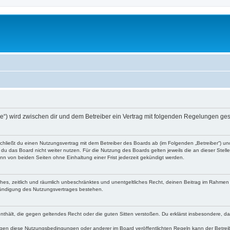
n.de“) wird zwischen dir und dem Betreiber ein Vertrag mit folgenden Regelungen ge
 schließt du einen Nutzungsvertrag mit dem Betreiber des Boards ab (im Folgenden „Betreiber“) u
du das Board nicht weiter nutzen. Für die Nutzung des Boards gelten jeweils die an dieser Stell
n von beiden Seiten ohne Einhaltung einer Frist jederzeit gekündigt werden.
faches, zeitlich und räumlich unbeschränktes und unentgeltliches Recht, deinen Beitrag im Rahme
Kündigung des Nutzungsvertrages bestehen.
e enthält, die gegen geltendes Recht oder die guten Sitten verstoßen. Du erklärst insbesondere, 
egen diese Nutzungsbedingungen oder anderer im Board veröffentlichten Regeln kann der Betre