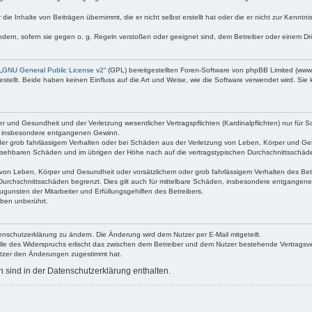
die Inhalte von Beiträgen übernimmt, die er nicht selbst erstellt hat oder die er nicht zur Kenn
ndern, sofern sie gegen o. g. Regeln verstoßen oder geeignet sind, dem Betreiber oder einem D
„
GNU General Public License v2
“ (GPL) bereitgestellten Foren-Software von phpBB Limited (ww
ellt. Beide haben keinen Einfluss auf die Art und Weise, wie die Software verwendet wird. Si
 und Gesundheit und der Verletzung wesentlicher Vertragspflichten (Kardinalpflichten) nur für Sc
wie insbesondere entgangenen Gewinn.
der grob fahrlässigem Verhalten oder bei Schäden aus der Verletzung von Leben, Körper und Ges
rhersehbaren Schäden und im übrigen der Höhe nach auf die vertragstypischen Durchschnittsschäde
von Leben, Körper und Gesundheit oder vorsätzlichem oder grob fahrlässigem Verhalten des Betr
Durchschnittsschäden begrenzt. Dies gilt auch für mittelbare Schäden, insbesondere entgangen
gunsten der Mitarbeiter und Erfüllungsgehilfen des Betreibers.
ben unberührt.
enschutzerklärung zu ändern. Die Änderung wird dem Nutzer per E-Mail mitgeteilt.
lle des Widerspruchs erlischt das zwischen dem Betreiber und dem Nutzer bestehende Vertragsverh
utzer den Änderungen zugestimmt hat.
sind in der Datenschutzerklärung enthalten.