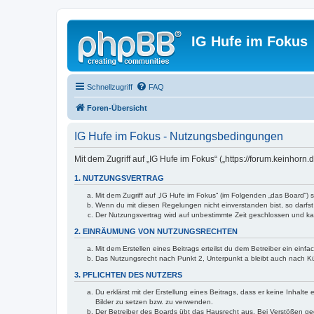
IG Hufe im Fokus
Schnellzugriff
FAQ
Foren-Übersicht
IG Hufe im Fokus - Nutzungsbedingungen
Mit dem Zugriff auf „IG Hufe im Fokus“ („https://forum.keinhor
1. NUTZUNGSVERTRAG
Mit dem Zugriff auf „IG Hufe im Fokus“ (im Folgenden „das Board“)
Wenn du mit diesen Regelungen nicht einverstanden bist, so darfst 
Der Nutzungsvertrag wird auf unbestimmte Zeit geschlossen und kan
2. EINRÄUMUNG VON NUTZUNGSRECHTEN
Mit dem Erstellen eines Beitrags erteilst du dem Betreiber ein ein
Das Nutzungsrecht nach Punkt 2, Unterpunkt a bleibt auch nach 
3. PFLICHTEN DES NUTZERS
Du erklärst mit der Erstellung eines Beitrags, dass er keine Inhalt
Bilder zu setzen bzw. zu verwenden.
Der Betreiber des Boards übt das Hausrecht aus. Bei Verstößen g