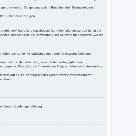
tnis genommen hat. Du gestattest dem Betreiber, dein Benutzerkonto,
ritten Schaden zuzufügen.
w.phpbb.com) handelt; deutschsprachige Informationen werden durch die
e können insbesondere die Verwendung der Software für bestimmte Zwecke
häden, die auf ein vorsätzliches oder grob fahrlässiges Verhalten
undheit und der Verletzung wesentlicher Vertragspflichten
n begrenzt. Dies gilt auch für mittelbare Folgeschäden wie insbesondere
eibers auf die bei Vertragsschluss typischerweise vorhersehbaren
en Gewinn.
ältnis mit sofortiger Wirkung.