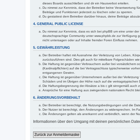
dieses Boards ausschließen und dir ein Hausverbot erteilen.
Du nimmst zur Kenntnis, dass der Betreiber keine Verantwortung für 
Beiträge und Funktionen jederzeit zu löschen oder zu sperren.
Du gestattest dem Betreiber darüber hinaus, deine Beiträge abzuä
4. GENERAL PUBLIC LICENSE
Du nimmst zur Kenntnis, dass es sich bei phpBB um eine unter der 
deutschsprachige Community unter www.phpbb.de zur Verfügung gest
nicht untersagen oder auf Inhalte fremder Foren Einfluss nehmen.
5. GEWÄHRLEISTUNG
Der Betreiber haftet mit Ausnahme der Verletzung von Leben, Körper
zurückzuführen sind. Dies gilt auch für mittelbare Folgeschäden 
Die Haftung ist gegenüber Verbrauchern außer bei vorsätzlichem o
(Kardinalpflichten) auf die bei Vertragsschluss typischerweise vo
entgangenen Gewinn.
Die Haftung ist gegenüber Unternehmern außer bei der Verletzung 
Schäden und im Übrigen der Höhe nach auf die vertragstypischen 
Die Haftungsbegrenzung der Absätze a bis c gilt sinngemäß auch zu
Ansprüche für eine Haftung aus zwingendem nationalem Recht blei
6. ÄNDERUNGSVORBEHALT
Der Betreiber ist berechtigt, die Nutzungsbedingungen und die Dat
Der Nutzer ist berechtigt, den Änderungen zu widersprechen. Im Fa
Die Änderungen gelten als anerkannt und verbindlich, wenn der N
Informationen über den Umgang mit deinen persönlichen Daten 
Zurück zur Anmeldemaske