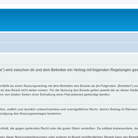
n.de“) wird zwischen dir und dem Betreiber ein Vertrag mit folgenden Regelungen ge
 schließt du einen Nutzungsvertrag mit dem Betreiber des Boards ab (im Folgenden „Betreiber“) u
du das Board nicht weiter nutzen. Für die Nutzung des Boards gelten jeweils die an dieser Stell
n von beiden Seiten ohne Einhaltung einer Frist jederzeit gekündigt werden.
faches, zeitlich und räumlich unbeschränktes und unentgeltliches Recht, deinen Beitrag im Rahme
Kündigung des Nutzungsvertrages bestehen.
e enthält, die gegen geltendes Recht oder die guten Sitten verstoßen. Du erklärst insbesondere, 
egen diese Nutzungsbedingungen oder anderer im Board veröffentlichten Regeln kann der Betre