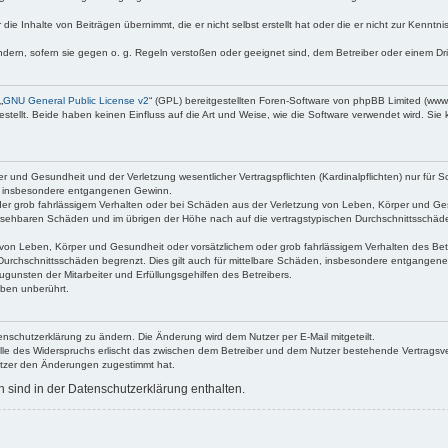
die Inhalte von Beiträgen übernimmt, die er nicht selbst erstellt hat oder die er nicht zur Kenn
ndern, sofern sie gegen o. g. Regeln verstoßen oder geeignet sind, dem Betreiber oder einem D
„
GNU General Public License v2
“ (GPL) bereitgestellten Foren-Software von phpBB Limited (ww
ellt. Beide haben keinen Einfluss auf die Art und Weise, wie die Software verwendet wird. Si
 und Gesundheit und der Verletzung wesentlicher Vertragspflichten (Kardinalpflichten) nur für Sc
wie insbesondere entgangenen Gewinn.
der grob fahrlässigem Verhalten oder bei Schäden aus der Verletzung von Leben, Körper und Ges
rhersehbaren Schäden und im übrigen der Höhe nach auf die vertragstypischen Durchschnittsschäde
von Leben, Körper und Gesundheit oder vorsätzlichem oder grob fahrlässigem Verhalten des Betr
Durchschnittsschäden begrenzt. Dies gilt auch für mittelbare Schäden, insbesondere entgangen
gunsten der Mitarbeiter und Erfüllungsgehilfen des Betreibers.
ben unberührt.
enschutzerklärung zu ändern. Die Änderung wird dem Nutzer per E-Mail mitgeteilt.
lle des Widerspruchs erlischt das zwischen dem Betreiber und dem Nutzer bestehende Vertragsverh
utzer den Änderungen zugestimmt hat.
sind in der Datenschutzerklärung enthalten.