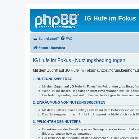
IG Hufe im Fokus
Schnellzugriff
FAQ
Foren-Übersicht
IG Hufe im Fokus - Nutzungsbedingungen
Mit dem Zugriff auf „IG Hufe im Fokus“ („https://forum.keinhor
1. NUTZUNGSVERTRAG
Mit dem Zugriff auf „IG Hufe im Fokus“ (im Folgenden „das Board“)
Wenn du mit diesen Regelungen nicht einverstanden bist, so darfst 
Der Nutzungsvertrag wird auf unbestimmte Zeit geschlossen und kan
2. EINRÄUMUNG VON NUTZUNGSRECHTEN
Mit dem Erstellen eines Beitrags erteilst du dem Betreiber ein ein
Das Nutzungsrecht nach Punkt 2, Unterpunkt a bleibt auch nach 
3. PFLICHTEN DES NUTZERS
Du erklärst mit der Erstellung eines Beitrags, dass er keine Inhalt
Bilder zu setzen bzw. zu verwenden.
Der Betreiber des Boards übt das Hausrecht aus. Bei Verstößen g