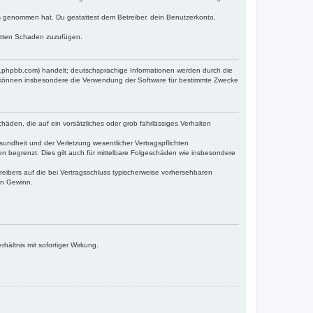
tnis genommen hat. Du gestattest dem Betreiber, dein Benutzerkonto,
ritten Schaden zuzufügen.
w.phpbb.com) handelt; deutschsprachige Informationen werden durch die
e können insbesondere die Verwendung der Software für bestimmte Zwecke
häden, die auf ein vorsätzliches oder grob fahrlässiges Verhalten
undheit und der Verletzung wesentlicher Vertragspflichten
n begrenzt. Dies gilt auch für mittelbare Folgeschäden wie insbesondere
eibers auf die bei Vertragsschluss typischerweise vorhersehbaren
en Gewinn.
ältnis mit sofortiger Wirkung.