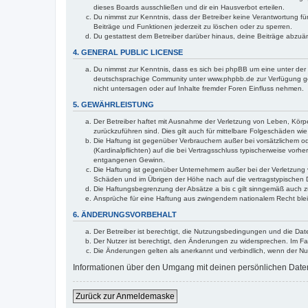
dieses Boards ausschließen und dir ein Hausverbot erteilen.
Du nimmst zur Kenntnis, dass der Betreiber keine Verantwortung für 
Beiträge und Funktionen jederzeit zu löschen oder zu sperren.
Du gestattest dem Betreiber darüber hinaus, deine Beiträge abzuä
4. GENERAL PUBLIC LICENSE
Du nimmst zur Kenntnis, dass es sich bei phpBB um eine unter der 
deutschsprachige Community unter www.phpbb.de zur Verfügung gest
nicht untersagen oder auf Inhalte fremder Foren Einfluss nehmen.
5. GEWÄHRLEISTUNG
Der Betreiber haftet mit Ausnahme der Verletzung von Leben, Körper
zurückzuführen sind. Dies gilt auch für mittelbare Folgeschäden 
Die Haftung ist gegenüber Verbrauchern außer bei vorsätzlichem o
(Kardinalpflichten) auf die bei Vertragsschluss typischerweise vo
entgangenen Gewinn.
Die Haftung ist gegenüber Unternehmern außer bei der Verletzung 
Schäden und im Übrigen der Höhe nach auf die vertragstypischen 
Die Haftungsbegrenzung der Absätze a bis c gilt sinngemäß auch zu
Ansprüche für eine Haftung aus zwingendem nationalem Recht blei
6. ÄNDERUNGSVORBEHALT
Der Betreiber ist berechtigt, die Nutzungsbedingungen und die Dat
Der Nutzer ist berechtigt, den Änderungen zu widersprechen. Im Fa
Die Änderungen gelten als anerkannt und verbindlich, wenn der N
Informationen über den Umgang mit deinen persönlichen Daten 
Zurück zur Anmeldemaske