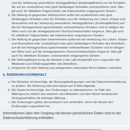
und der Verletzung wesentlicher Vertragspflichten (Kardinalpflichten) nur für Schäden,
die auf ein vorsätzliches oder grob fahrlässiges Verhalten zurückzuführen sind. Dies
gilt auch für mittelbare Folgeschäden wie insbesondere entgangenen Gewinn.
Die Haftung ist gegenüber Verbrauchern außer bei vorsätzlichem oder grob
fahrlässigem Verhalten oder bei Schäden aus der Verletzung von Leben, Körper und
Gesundheit und der Verletzung wesentlicher Vertragspflichten (Kardinalpflichten) auf
die bei Vertragsschluss typischerweise vorhersehbaren Schäden und im übrigen der
Höhe nach auf die vertragstypischen Durchschnittsschäden begrenzt. Dies gilt auch
für mittelbare Folgeschäden wie insbesondere entgangenen Gewinn.
Die Haftung ist gegenüber Unternehmern außer bei der Verletzung von Leben, Körper
und Gesundheit oder vorsätzlichem oder grob fahrlässigem Verhalten des Betreibers
auf die bei Vertragsschluss typischerweise vorhersehbaren Schäden und im Übrigen
der Höhe nach auf die vertragstypischen Durchschnittsschäden begrenzt. Dies gilt
auch für mittelbare Schäden, insbesondere entgangenen Gewinn.
Die Haftungsbegrenzung der Absätze a bis c gilt sinngemäß auch zugunsten der
Mitarbeiter und Erfüllungsgehilfen des Betreibers.
Ansprüche für eine Haftung aus zwingendem nationalem Recht bleiben unberührt.
6. ÄNDERUNGSVORBEHALT
Der Betreiber ist berechtigt, die Nutzungsbedingungen und die Datenschutzerklärung
zu ändern. Die Änderung wird dem Nutzer per E-Mail mitgeteilt.
Der Nutzer ist berechtigt, den Änderungen zu widersprechen. Im Falle des
Widerspruchs erlischt das zwischen dem Betreiber und dem Nutzer bestehende
Vertragsverhältnis mit sofortiger Wirkung.
Die Änderungen gelten als anerkannt und verbindlich, wenn der Nutzer den
Änderungen zugestimmt hat.
Informationen über den Umgang mit deinen persönlichen Daten sind in der
Datenschutzerklärung enthalten.