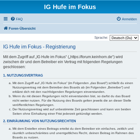
IG Hufe im Fokus
FAQ
Anmelden
Foren-Übersicht
Sprache:
IG Hufe im Fokus - Registrierung
Mit dem Zugriff auf „IG Hufe im Fokus“ („https://forum.keinhorn.de“) wird
zwischen dir und dem Betreiber ein Vertrag mit folgenden Regelungen
geschlossen:
1. NUTZUNGSVERTRAG
Mit dem Zugriff auf „IG Hufe im Fokus“ (im Folgenden „das Board“) schließt du einen
Nutzungsvertrag mit dem Betreiber des Boards ab (im Folgenden „Betreiber“) und
erklärst dich mit den nachfolgenden Regelungen einverstanden.
Wenn du mit diesen Regelungen nicht einverstanden bist, so darfst du das Board
nicht weiter nutzen. Für die Nutzung des Boards gelten jeweils die an dieser Stelle
veröffentlichten Regelungen.
Der Nutzungsvertrag wird auf unbestimmte Zeit geschlossen und kann von beiden
Seiten ohne Einhaltung einer Frist jederzeit gekündigt werden.
2. EINRÄUMUNG VON NUTZUNGSRECHTEN
Mit dem Erstellen eines Beitrags erteilst du dem Betreiber ein einfaches, zeitlich und
räumlich unbeschränktes und unentgeltliches Recht, deinen Beitrag im Rahmen des
Boards zu nutzen.