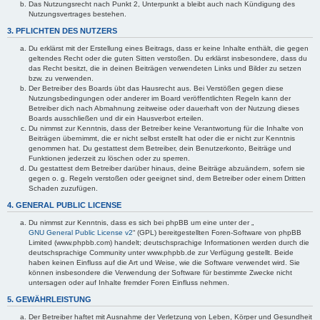
Das Nutzungsrecht nach Punkt 2, Unterpunkt a bleibt auch nach Kündigung des
Nutzungsvertrages bestehen.
3. PFLICHTEN DES NUTZERS
Du erklärst mit der Erstellung eines Beitrags, dass er keine Inhalte enthält, die gegen
geltendes Recht oder die guten Sitten verstoßen. Du erklärst insbesondere, dass du
das Recht besitzt, die in deinen Beiträgen verwendeten Links und Bilder zu setzen
bzw. zu verwenden.
Der Betreiber des Boards übt das Hausrecht aus. Bei Verstößen gegen diese
Nutzungsbedingungen oder anderer im Board veröffentlichten Regeln kann der
Betreiber dich nach Abmahnung zeitweise oder dauerhaft von der Nutzung dieses
Boards ausschließen und dir ein Hausverbot erteilen.
Du nimmst zur Kenntnis, dass der Betreiber keine Verantwortung für die Inhalte von
Beiträgen übernimmt, die er nicht selbst erstellt hat oder die er nicht zur Kenntnis
genommen hat. Du gestattest dem Betreiber, dein Benutzerkonto, Beiträge und
Funktionen jederzeit zu löschen oder zu sperren.
Du gestattest dem Betreiber darüber hinaus, deine Beiträge abzuändern, sofern sie
gegen o. g. Regeln verstoßen oder geeignet sind, dem Betreiber oder einem Dritten
Schaden zuzufügen.
4. GENERAL PUBLIC LICENSE
Du nimmst zur Kenntnis, dass es sich bei phpBB um eine unter der „
GNU General Public License v2
“ (GPL) bereitgestellten Foren-Software von phpBB
Limited (www.phpbb.com) handelt; deutschsprachige Informationen werden durch die
deutschsprachige Community unter www.phpbb.de zur Verfügung gestellt. Beide
haben keinen Einfluss auf die Art und Weise, wie die Software verwendet wird. Sie
können insbesondere die Verwendung der Software für bestimmte Zwecke nicht
untersagen oder auf Inhalte fremder Foren Einfluss nehmen.
5. GEWÄHRLEISTUNG
Der Betreiber haftet mit Ausnahme der Verletzung von Leben, Körper und Gesundheit