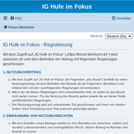
IG Hufe im Fokus
FAQ
Anmelden
Foren-Übersicht
Sprache:
IG Hufe im Fokus - Registrierung
Mit dem Zugriff auf „IG Hufe im Fokus“ („https://forum.keinhorn.de“) wird
zwischen dir und dem Betreiber ein Vertrag mit folgenden Regelungen
geschlossen:
1. NUTZUNGSVERTRAG
Mit dem Zugriff auf „IG Hufe im Fokus“ (im Folgenden „das Board“) schließt du einen
Nutzungsvertrag mit dem Betreiber des Boards ab (im Folgenden „Betreiber“) und
erklärst dich mit den nachfolgenden Regelungen einverstanden.
Wenn du mit diesen Regelungen nicht einverstanden bist, so darfst du das Board
nicht weiter nutzen. Für die Nutzung des Boards gelten jeweils die an dieser Stelle
veröffentlichten Regelungen.
Der Nutzungsvertrag wird auf unbestimmte Zeit geschlossen und kann von beiden
Seiten ohne Einhaltung einer Frist jederzeit gekündigt werden.
2. EINRÄUMUNG VON NUTZUNGSRECHTEN
Mit dem Erstellen eines Beitrags erteilst du dem Betreiber ein einfaches, zeitlich und
räumlich unbeschränktes und unentgeltliches Recht, deinen Beitrag im Rahmen des
Boards zu nutzen.