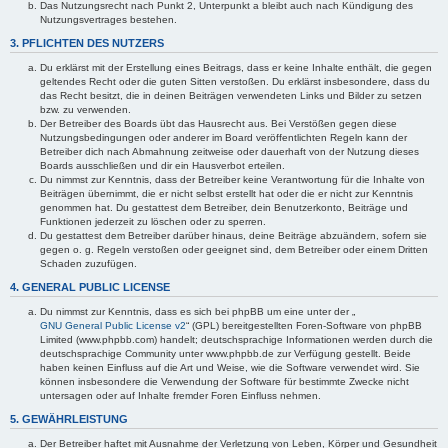
Das Nutzungsrecht nach Punkt 2, Unterpunkt a bleibt auch nach Kündigung des
Nutzungsvertrages bestehen.
3. PFLICHTEN DES NUTZERS
Du erklärst mit der Erstellung eines Beitrags, dass er keine Inhalte enthält, die gegen
geltendes Recht oder die guten Sitten verstoßen. Du erklärst insbesondere, dass du
das Recht besitzt, die in deinen Beiträgen verwendeten Links und Bilder zu setzen
bzw. zu verwenden.
Der Betreiber des Boards übt das Hausrecht aus. Bei Verstößen gegen diese
Nutzungsbedingungen oder anderer im Board veröffentlichten Regeln kann der
Betreiber dich nach Abmahnung zeitweise oder dauerhaft von der Nutzung dieses
Boards ausschließen und dir ein Hausverbot erteilen.
Du nimmst zur Kenntnis, dass der Betreiber keine Verantwortung für die Inhalte von
Beiträgen übernimmt, die er nicht selbst erstellt hat oder die er nicht zur Kenntnis
genommen hat. Du gestattest dem Betreiber, dein Benutzerkonto, Beiträge und
Funktionen jederzeit zu löschen oder zu sperren.
Du gestattest dem Betreiber darüber hinaus, deine Beiträge abzuändern, sofern sie
gegen o. g. Regeln verstoßen oder geeignet sind, dem Betreiber oder einem Dritten
Schaden zuzufügen.
4. GENERAL PUBLIC LICENSE
Du nimmst zur Kenntnis, dass es sich bei phpBB um eine unter der „
GNU General Public License v2
“ (GPL) bereitgestellten Foren-Software von phpBB
Limited (www.phpbb.com) handelt; deutschsprachige Informationen werden durch die
deutschsprachige Community unter www.phpbb.de zur Verfügung gestellt. Beide
haben keinen Einfluss auf die Art und Weise, wie die Software verwendet wird. Sie
können insbesondere die Verwendung der Software für bestimmte Zwecke nicht
untersagen oder auf Inhalte fremder Foren Einfluss nehmen.
5. GEWÄHRLEISTUNG
Der Betreiber haftet mit Ausnahme der Verletzung von Leben, Körper und Gesundheit