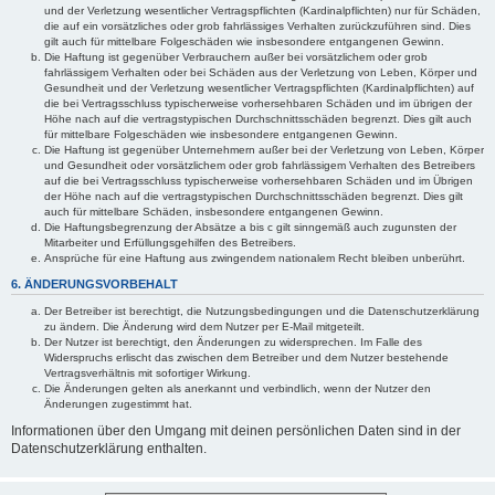
und der Verletzung wesentlicher Vertragspflichten (Kardinalpflichten) nur für Schäden,
die auf ein vorsätzliches oder grob fahrlässiges Verhalten zurückzuführen sind. Dies
gilt auch für mittelbare Folgeschäden wie insbesondere entgangenen Gewinn.
Die Haftung ist gegenüber Verbrauchern außer bei vorsätzlichem oder grob
fahrlässigem Verhalten oder bei Schäden aus der Verletzung von Leben, Körper und
Gesundheit und der Verletzung wesentlicher Vertragspflichten (Kardinalpflichten) auf
die bei Vertragsschluss typischerweise vorhersehbaren Schäden und im übrigen der
Höhe nach auf die vertragstypischen Durchschnittsschäden begrenzt. Dies gilt auch
für mittelbare Folgeschäden wie insbesondere entgangenen Gewinn.
Die Haftung ist gegenüber Unternehmern außer bei der Verletzung von Leben, Körper
und Gesundheit oder vorsätzlichem oder grob fahrlässigem Verhalten des Betreibers
auf die bei Vertragsschluss typischerweise vorhersehbaren Schäden und im Übrigen
der Höhe nach auf die vertragstypischen Durchschnittsschäden begrenzt. Dies gilt
auch für mittelbare Schäden, insbesondere entgangenen Gewinn.
Die Haftungsbegrenzung der Absätze a bis c gilt sinngemäß auch zugunsten der
Mitarbeiter und Erfüllungsgehilfen des Betreibers.
Ansprüche für eine Haftung aus zwingendem nationalem Recht bleiben unberührt.
6. ÄNDERUNGSVORBEHALT
Der Betreiber ist berechtigt, die Nutzungsbedingungen und die Datenschutzerklärung
zu ändern. Die Änderung wird dem Nutzer per E-Mail mitgeteilt.
Der Nutzer ist berechtigt, den Änderungen zu widersprechen. Im Falle des
Widerspruchs erlischt das zwischen dem Betreiber und dem Nutzer bestehende
Vertragsverhältnis mit sofortiger Wirkung.
Die Änderungen gelten als anerkannt und verbindlich, wenn der Nutzer den
Änderungen zugestimmt hat.
Informationen über den Umgang mit deinen persönlichen Daten sind in der
Datenschutzerklärung enthalten.