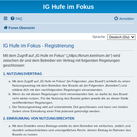
IG Hufe im Fokus
FAQ
Anmelden
Foren-Übersicht
Sprache:
IG Hufe im Fokus - Registrierung
Mit dem Zugriff auf „IG Hufe im Fokus“ („https://forum.keinhorn.de“) wird
zwischen dir und dem Betreiber ein Vertrag mit folgenden Regelungen
geschlossen:
1. NUTZUNGSVERTRAG
Mit dem Zugriff auf „IG Hufe im Fokus“ (im Folgenden „das Board“) schließt du einen
Nutzungsvertrag mit dem Betreiber des Boards ab (im Folgenden „Betreiber“) und
erklärst dich mit den nachfolgenden Regelungen einverstanden.
Wenn du mit diesen Regelungen nicht einverstanden bist, so darfst du das Board
nicht weiter nutzen. Für die Nutzung des Boards gelten jeweils die an dieser Stelle
veröffentlichten Regelungen.
Der Nutzungsvertrag wird auf unbestimmte Zeit geschlossen und kann von beiden
Seiten ohne Einhaltung einer Frist jederzeit gekündigt werden.
2. EINRÄUMUNG VON NUTZUNGSRECHTEN
Mit dem Erstellen eines Beitrags erteilst du dem Betreiber ein einfaches, zeitlich und
räumlich unbeschränktes und unentgeltliches Recht, deinen Beitrag im Rahmen des
Boards zu nutzen.