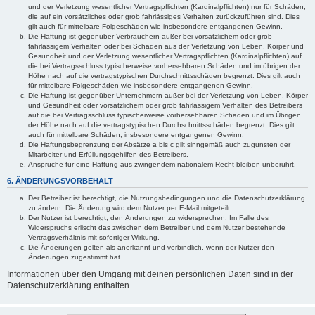
und der Verletzung wesentlicher Vertragspflichten (Kardinalpflichten) nur für Schäden,
die auf ein vorsätzliches oder grob fahrlässiges Verhalten zurückzuführen sind. Dies
gilt auch für mittelbare Folgeschäden wie insbesondere entgangenen Gewinn.
Die Haftung ist gegenüber Verbrauchern außer bei vorsätzlichem oder grob
fahrlässigem Verhalten oder bei Schäden aus der Verletzung von Leben, Körper und
Gesundheit und der Verletzung wesentlicher Vertragspflichten (Kardinalpflichten) auf
die bei Vertragsschluss typischerweise vorhersehbaren Schäden und im übrigen der
Höhe nach auf die vertragstypischen Durchschnittsschäden begrenzt. Dies gilt auch
für mittelbare Folgeschäden wie insbesondere entgangenen Gewinn.
Die Haftung ist gegenüber Unternehmern außer bei der Verletzung von Leben, Körper
und Gesundheit oder vorsätzlichem oder grob fahrlässigem Verhalten des Betreibers
auf die bei Vertragsschluss typischerweise vorhersehbaren Schäden und im Übrigen
der Höhe nach auf die vertragstypischen Durchschnittsschäden begrenzt. Dies gilt
auch für mittelbare Schäden, insbesondere entgangenen Gewinn.
Die Haftungsbegrenzung der Absätze a bis c gilt sinngemäß auch zugunsten der
Mitarbeiter und Erfüllungsgehilfen des Betreibers.
Ansprüche für eine Haftung aus zwingendem nationalem Recht bleiben unberührt.
6. ÄNDERUNGSVORBEHALT
Der Betreiber ist berechtigt, die Nutzungsbedingungen und die Datenschutzerklärung
zu ändern. Die Änderung wird dem Nutzer per E-Mail mitgeteilt.
Der Nutzer ist berechtigt, den Änderungen zu widersprechen. Im Falle des
Widerspruchs erlischt das zwischen dem Betreiber und dem Nutzer bestehende
Vertragsverhältnis mit sofortiger Wirkung.
Die Änderungen gelten als anerkannt und verbindlich, wenn der Nutzer den
Änderungen zugestimmt hat.
Informationen über den Umgang mit deinen persönlichen Daten sind in der
Datenschutzerklärung enthalten.