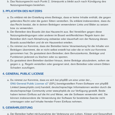
Das Nutzungsrecht nach Punkt 2, Unterpunkt a bleibt auch nach Kündigung des
Nutzungsvertrages bestehen.
3. PFLICHTEN DES NUTZERS
Du erklärst mit der Erstellung eines Beitrags, dass er keine Inhalte enthält, die gegen
geltendes Recht oder die guten Sitten verstoßen. Du erklärst insbesondere, dass du
das Recht besitzt, die in deinen Beiträgen verwendeten Links und Bilder zu setzen
bzw. zu verwenden.
Der Betreiber des Boards übt das Hausrecht aus. Bei Verstößen gegen diese
Nutzungsbedingungen oder anderer im Board veröffentlichten Regeln kann der
Betreiber dich nach Abmahnung zeitweise oder dauerhaft von der Nutzung dieses
Boards ausschließen und dir ein Hausverbot erteilen.
Du nimmst zur Kenntnis, dass der Betreiber keine Verantwortung für die Inhalte von
Beiträgen übernimmt, die er nicht selbst erstellt hat oder die er nicht zur Kenntnis
genommen hat. Du gestattest dem Betreiber, dein Benutzerkonto, Beiträge und
Funktionen jederzeit zu löschen oder zu sperren.
Du gestattest dem Betreiber darüber hinaus, deine Beiträge abzuändern, sofern sie
gegen o. g. Regeln verstoßen oder geeignet sind, dem Betreiber oder einem Dritten
Schaden zuzufügen.
4. GENERAL PUBLIC LICENSE
Du nimmst zur Kenntnis, dass es sich bei phpBB um eine unter der „
GNU General Public License v2
“ (GPL) bereitgestellten Foren-Software von phpBB
Limited (www.phpbb.com) handelt; deutschsprachige Informationen werden durch die
deutschsprachige Community unter www.phpbb.de zur Verfügung gestellt. Beide
haben keinen Einfluss auf die Art und Weise, wie die Software verwendet wird. Sie
können insbesondere die Verwendung der Software für bestimmte Zwecke nicht
untersagen oder auf Inhalte fremder Foren Einfluss nehmen.
5. GEWÄHRLEISTUNG
Der Betreiber haftet mit Ausnahme der Verletzung von Leben, Körper und Gesundheit