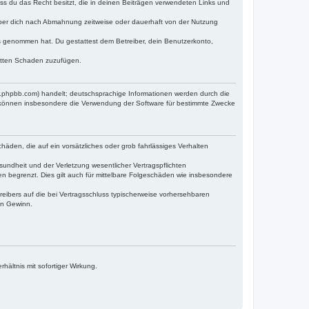
dass du das Recht besitzt, die in deinen Beiträgen verwendeten Links und
iber dich nach Abmahnung zeitweise oder dauerhaft von der Nutzung
tnis genommen hat. Du gestattest dem Betreiber, dein Benutzerkonto,
ritten Schaden zuzufügen.
w.phpbb.com) handelt; deutschsprachige Informationen werden durch die
e können insbesondere die Verwendung der Software für bestimmte Zwecke
häden, die auf ein vorsätzliches oder grob fahrlässiges Verhalten
undheit und der Verletzung wesentlicher Vertragspflichten
n begrenzt. Dies gilt auch für mittelbare Folgeschäden wie insbesondere
eibers auf die bei Vertragsschluss typischerweise vorhersehbaren
en Gewinn.
ältnis mit sofortiger Wirkung.