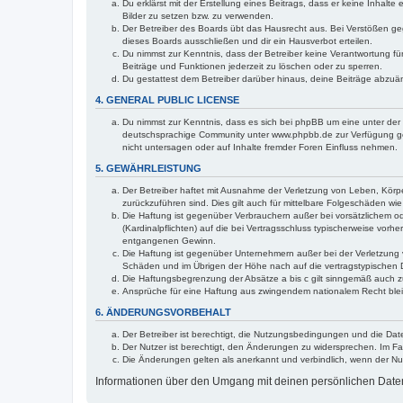
Du erklärst mit der Erstellung eines Beitrags, dass er keine Inhalt
Bilder zu setzen bzw. zu verwenden.
Der Betreiber des Boards übt das Hausrecht aus. Bei Verstößen g
dieses Boards ausschließen und dir ein Hausverbot erteilen.
Du nimmst zur Kenntnis, dass der Betreiber keine Verantwortung für 
Beiträge und Funktionen jederzeit zu löschen oder zu sperren.
Du gestattest dem Betreiber darüber hinaus, deine Beiträge abzuä
4. GENERAL PUBLIC LICENSE
Du nimmst zur Kenntnis, dass es sich bei phpBB um eine unter der 
deutschsprachige Community unter www.phpbb.de zur Verfügung gest
nicht untersagen oder auf Inhalte fremder Foren Einfluss nehmen.
5. GEWÄHRLEISTUNG
Der Betreiber haftet mit Ausnahme der Verletzung von Leben, Körper
zurückzuführen sind. Dies gilt auch für mittelbare Folgeschäden 
Die Haftung ist gegenüber Verbrauchern außer bei vorsätzlichem o
(Kardinalpflichten) auf die bei Vertragsschluss typischerweise vo
entgangenen Gewinn.
Die Haftung ist gegenüber Unternehmern außer bei der Verletzung 
Schäden und im Übrigen der Höhe nach auf die vertragstypischen 
Die Haftungsbegrenzung der Absätze a bis c gilt sinngemäß auch zu
Ansprüche für eine Haftung aus zwingendem nationalem Recht blei
6. ÄNDERUNGSVORBEHALT
Der Betreiber ist berechtigt, die Nutzungsbedingungen und die Dat
Der Nutzer ist berechtigt, den Änderungen zu widersprechen. Im Fa
Die Änderungen gelten als anerkannt und verbindlich, wenn der N
Informationen über den Umgang mit deinen persönlichen Daten 