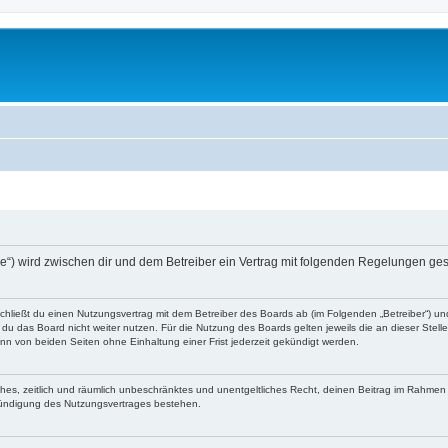
n.de“) wird zwischen dir und dem Betreiber ein Vertrag mit folgenden Regelungen ge
 schließt du einen Nutzungsvertrag mit dem Betreiber des Boards ab (im Folgenden „Betreiber“) u
du das Board nicht weiter nutzen. Für die Nutzung des Boards gelten jeweils die an dieser Stell
n von beiden Seiten ohne Einhaltung einer Frist jederzeit gekündigt werden.
faches, zeitlich und räumlich unbeschränktes und unentgeltliches Recht, deinen Beitrag im Rahme
Kündigung des Nutzungsvertrages bestehen.