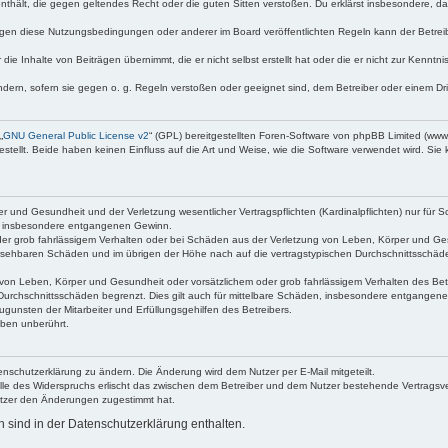
e enthält, die gegen geltendes Recht oder die guten Sitten verstoßen. Du erklärst insbesondere, 
egen diese Nutzungsbedingungen oder anderer im Board veröffentlichten Regeln kann der Betre
die Inhalte von Beiträgen übernimmt, die er nicht selbst erstellt hat oder die er nicht zur Kenn
ndern, sofern sie gegen o. g. Regeln verstoßen oder geeignet sind, dem Betreiber oder einem D
„
GNU General Public License v2
“ (GPL) bereitgestellten Foren-Software von phpBB Limited (ww
ellt. Beide haben keinen Einfluss auf die Art und Weise, wie die Software verwendet wird. Si
 und Gesundheit und der Verletzung wesentlicher Vertragspflichten (Kardinalpflichten) nur für Sc
wie insbesondere entgangenen Gewinn.
der grob fahrlässigem Verhalten oder bei Schäden aus der Verletzung von Leben, Körper und Ges
rhersehbaren Schäden und im übrigen der Höhe nach auf die vertragstypischen Durchschnittsschäde
von Leben, Körper und Gesundheit oder vorsätzlichem oder grob fahrlässigem Verhalten des Betr
Durchschnittsschäden begrenzt. Dies gilt auch für mittelbare Schäden, insbesondere entgangen
gunsten der Mitarbeiter und Erfüllungsgehilfen des Betreibers.
ben unberührt.
enschutzerklärung zu ändern. Die Änderung wird dem Nutzer per E-Mail mitgeteilt.
lle des Widerspruchs erlischt das zwischen dem Betreiber und dem Nutzer bestehende Vertragsverh
utzer den Änderungen zugestimmt hat.
sind in der Datenschutzerklärung enthalten.