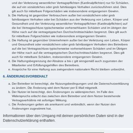
und der Verletzung wesentlicher Vertragspflichten (Kardinalpflichten) nur für Schäden,
die auf ein vorsätzliches oder grob fahrlässiges Verhalten zurückzuführen sind. Dies
gilt auch für mittelbare Folgeschäden wie insbesondere entgangenen Gewinn.
Die Haftung ist gegenüber Verbrauchern außer bei vorsätzlichem oder grob
fahrlässigem Verhalten oder bei Schäden aus der Verletzung von Leben, Körper und
Gesundheit und der Verletzung wesentlicher Vertragspflichten (Kardinalpflichten) auf
die bei Vertragsschluss typischerweise vorhersehbaren Schäden und im übrigen der
Höhe nach auf die vertragstypischen Durchschnittsschäden begrenzt. Dies gilt auch
für mittelbare Folgeschäden wie insbesondere entgangenen Gewinn.
Die Haftung ist gegenüber Unternehmern außer bei der Verletzung von Leben, Körper
und Gesundheit oder vorsätzlichem oder grob fahrlässigem Verhalten des Betreibers
auf die bei Vertragsschluss typischerweise vorhersehbaren Schäden und im Übrigen
der Höhe nach auf die vertragstypischen Durchschnittsschäden begrenzt. Dies gilt
auch für mittelbare Schäden, insbesondere entgangenen Gewinn.
Die Haftungsbegrenzung der Absätze a bis c gilt sinngemäß auch zugunsten der
Mitarbeiter und Erfüllungsgehilfen des Betreibers.
Ansprüche für eine Haftung aus zwingendem nationalem Recht bleiben unberührt.
6. ÄNDERUNGSVORBEHALT
Der Betreiber ist berechtigt, die Nutzungsbedingungen und die Datenschutzerklärung
zu ändern. Die Änderung wird dem Nutzer per E-Mail mitgeteilt.
Der Nutzer ist berechtigt, den Änderungen zu widersprechen. Im Falle des
Widerspruchs erlischt das zwischen dem Betreiber und dem Nutzer bestehende
Vertragsverhältnis mit sofortiger Wirkung.
Die Änderungen gelten als anerkannt und verbindlich, wenn der Nutzer den
Änderungen zugestimmt hat.
Informationen über den Umgang mit deinen persönlichen Daten sind in der
Datenschutzerklärung enthalten.