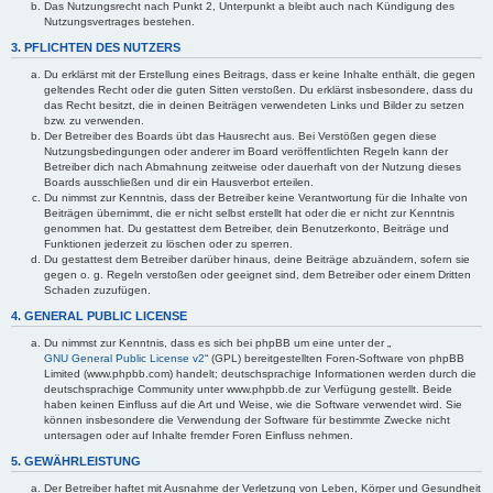
Das Nutzungsrecht nach Punkt 2, Unterpunkt a bleibt auch nach Kündigung des
Nutzungsvertrages bestehen.
3. PFLICHTEN DES NUTZERS
Du erklärst mit der Erstellung eines Beitrags, dass er keine Inhalte enthält, die gegen
geltendes Recht oder die guten Sitten verstoßen. Du erklärst insbesondere, dass du
das Recht besitzt, die in deinen Beiträgen verwendeten Links und Bilder zu setzen
bzw. zu verwenden.
Der Betreiber des Boards übt das Hausrecht aus. Bei Verstößen gegen diese
Nutzungsbedingungen oder anderer im Board veröffentlichten Regeln kann der
Betreiber dich nach Abmahnung zeitweise oder dauerhaft von der Nutzung dieses
Boards ausschließen und dir ein Hausverbot erteilen.
Du nimmst zur Kenntnis, dass der Betreiber keine Verantwortung für die Inhalte von
Beiträgen übernimmt, die er nicht selbst erstellt hat oder die er nicht zur Kenntnis
genommen hat. Du gestattest dem Betreiber, dein Benutzerkonto, Beiträge und
Funktionen jederzeit zu löschen oder zu sperren.
Du gestattest dem Betreiber darüber hinaus, deine Beiträge abzuändern, sofern sie
gegen o. g. Regeln verstoßen oder geeignet sind, dem Betreiber oder einem Dritten
Schaden zuzufügen.
4. GENERAL PUBLIC LICENSE
Du nimmst zur Kenntnis, dass es sich bei phpBB um eine unter der „
GNU General Public License v2
“ (GPL) bereitgestellten Foren-Software von phpBB
Limited (www.phpbb.com) handelt; deutschsprachige Informationen werden durch die
deutschsprachige Community unter www.phpbb.de zur Verfügung gestellt. Beide
haben keinen Einfluss auf die Art und Weise, wie die Software verwendet wird. Sie
können insbesondere die Verwendung der Software für bestimmte Zwecke nicht
untersagen oder auf Inhalte fremder Foren Einfluss nehmen.
5. GEWÄHRLEISTUNG
Der Betreiber haftet mit Ausnahme der Verletzung von Leben, Körper und Gesundheit