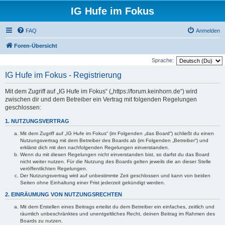
IG Hufe im Fokus
FAQ
Anmelden
Foren-Übersicht
Sprache:
IG Hufe im Fokus - Registrierung
Mit dem Zugriff auf „IG Hufe im Fokus“ („https://forum.keinhorn.de“) wird
zwischen dir und dem Betreiber ein Vertrag mit folgenden Regelungen
geschlossen:
1. NUTZUNGSVERTRAG
Mit dem Zugriff auf „IG Hufe im Fokus“ (im Folgenden „das Board“) schließt du einen
Nutzungsvertrag mit dem Betreiber des Boards ab (im Folgenden „Betreiber“) und
erklärst dich mit den nachfolgenden Regelungen einverstanden.
Wenn du mit diesen Regelungen nicht einverstanden bist, so darfst du das Board
nicht weiter nutzen. Für die Nutzung des Boards gelten jeweils die an dieser Stelle
veröffentlichten Regelungen.
Der Nutzungsvertrag wird auf unbestimmte Zeit geschlossen und kann von beiden
Seiten ohne Einhaltung einer Frist jederzeit gekündigt werden.
2. EINRÄUMUNG VON NUTZUNGSRECHTEN
Mit dem Erstellen eines Beitrags erteilst du dem Betreiber ein einfaches, zeitlich und
räumlich unbeschränktes und unentgeltliches Recht, deinen Beitrag im Rahmen des
Boards zu nutzen.