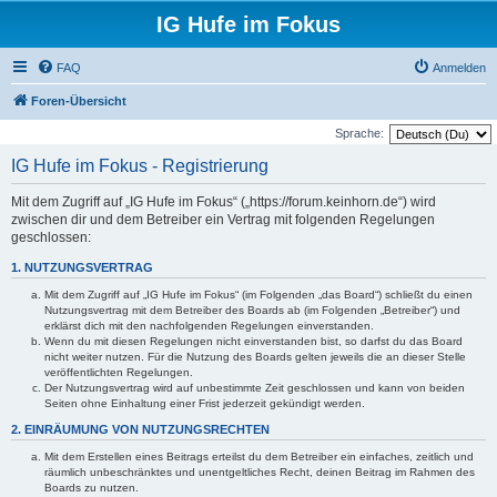
IG Hufe im Fokus
FAQ
Anmelden
Foren-Übersicht
Sprache:
IG Hufe im Fokus - Registrierung
Mit dem Zugriff auf „IG Hufe im Fokus“ („https://forum.keinhorn.de“) wird
zwischen dir und dem Betreiber ein Vertrag mit folgenden Regelungen
geschlossen:
1. NUTZUNGSVERTRAG
Mit dem Zugriff auf „IG Hufe im Fokus“ (im Folgenden „das Board“) schließt du einen
Nutzungsvertrag mit dem Betreiber des Boards ab (im Folgenden „Betreiber“) und
erklärst dich mit den nachfolgenden Regelungen einverstanden.
Wenn du mit diesen Regelungen nicht einverstanden bist, so darfst du das Board
nicht weiter nutzen. Für die Nutzung des Boards gelten jeweils die an dieser Stelle
veröffentlichten Regelungen.
Der Nutzungsvertrag wird auf unbestimmte Zeit geschlossen und kann von beiden
Seiten ohne Einhaltung einer Frist jederzeit gekündigt werden.
2. EINRÄUMUNG VON NUTZUNGSRECHTEN
Mit dem Erstellen eines Beitrags erteilst du dem Betreiber ein einfaches, zeitlich und
räumlich unbeschränktes und unentgeltliches Recht, deinen Beitrag im Rahmen des
Boards zu nutzen.