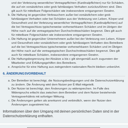
und der Verletzung wesentlicher Vertragspflichten (Kardinalpflichten) nur für Schäden,
die auf ein vorsätzliches oder grob fahrlässiges Verhalten zurückzuführen sind. Dies
gilt auch für mittelbare Folgeschäden wie insbesondere entgangenen Gewinn.
Die Haftung ist gegenüber Verbrauchern außer bei vorsätzlichem oder grob
fahrlässigem Verhalten oder bei Schäden aus der Verletzung von Leben, Körper und
Gesundheit und der Verletzung wesentlicher Vertragspflichten (Kardinalpflichten) auf
die bei Vertragsschluss typischerweise vorhersehbaren Schäden und im übrigen der
Höhe nach auf die vertragstypischen Durchschnittsschäden begrenzt. Dies gilt auch
für mittelbare Folgeschäden wie insbesondere entgangenen Gewinn.
Die Haftung ist gegenüber Unternehmern außer bei der Verletzung von Leben, Körper
und Gesundheit oder vorsätzlichem oder grob fahrlässigem Verhalten des Betreibers
auf die bei Vertragsschluss typischerweise vorhersehbaren Schäden und im Übrigen
der Höhe nach auf die vertragstypischen Durchschnittsschäden begrenzt. Dies gilt
auch für mittelbare Schäden, insbesondere entgangenen Gewinn.
Die Haftungsbegrenzung der Absätze a bis c gilt sinngemäß auch zugunsten der
Mitarbeiter und Erfüllungsgehilfen des Betreibers.
Ansprüche für eine Haftung aus zwingendem nationalem Recht bleiben unberührt.
6. ÄNDERUNGSVORBEHALT
Der Betreiber ist berechtigt, die Nutzungsbedingungen und die Datenschutzerklärung
zu ändern. Die Änderung wird dem Nutzer per E-Mail mitgeteilt.
Der Nutzer ist berechtigt, den Änderungen zu widersprechen. Im Falle des
Widerspruchs erlischt das zwischen dem Betreiber und dem Nutzer bestehende
Vertragsverhältnis mit sofortiger Wirkung.
Die Änderungen gelten als anerkannt und verbindlich, wenn der Nutzer den
Änderungen zugestimmt hat.
Informationen über den Umgang mit deinen persönlichen Daten sind in der
Datenschutzerklärung enthalten.