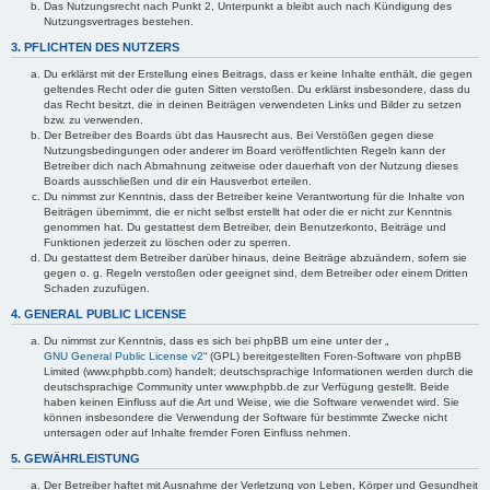
Das Nutzungsrecht nach Punkt 2, Unterpunkt a bleibt auch nach Kündigung des
Nutzungsvertrages bestehen.
3. PFLICHTEN DES NUTZERS
Du erklärst mit der Erstellung eines Beitrags, dass er keine Inhalte enthält, die gegen
geltendes Recht oder die guten Sitten verstoßen. Du erklärst insbesondere, dass du
das Recht besitzt, die in deinen Beiträgen verwendeten Links und Bilder zu setzen
bzw. zu verwenden.
Der Betreiber des Boards übt das Hausrecht aus. Bei Verstößen gegen diese
Nutzungsbedingungen oder anderer im Board veröffentlichten Regeln kann der
Betreiber dich nach Abmahnung zeitweise oder dauerhaft von der Nutzung dieses
Boards ausschließen und dir ein Hausverbot erteilen.
Du nimmst zur Kenntnis, dass der Betreiber keine Verantwortung für die Inhalte von
Beiträgen übernimmt, die er nicht selbst erstellt hat oder die er nicht zur Kenntnis
genommen hat. Du gestattest dem Betreiber, dein Benutzerkonto, Beiträge und
Funktionen jederzeit zu löschen oder zu sperren.
Du gestattest dem Betreiber darüber hinaus, deine Beiträge abzuändern, sofern sie
gegen o. g. Regeln verstoßen oder geeignet sind, dem Betreiber oder einem Dritten
Schaden zuzufügen.
4. GENERAL PUBLIC LICENSE
Du nimmst zur Kenntnis, dass es sich bei phpBB um eine unter der „
GNU General Public License v2
“ (GPL) bereitgestellten Foren-Software von phpBB
Limited (www.phpbb.com) handelt; deutschsprachige Informationen werden durch die
deutschsprachige Community unter www.phpbb.de zur Verfügung gestellt. Beide
haben keinen Einfluss auf die Art und Weise, wie die Software verwendet wird. Sie
können insbesondere die Verwendung der Software für bestimmte Zwecke nicht
untersagen oder auf Inhalte fremder Foren Einfluss nehmen.
5. GEWÄHRLEISTUNG
Der Betreiber haftet mit Ausnahme der Verletzung von Leben, Körper und Gesundheit