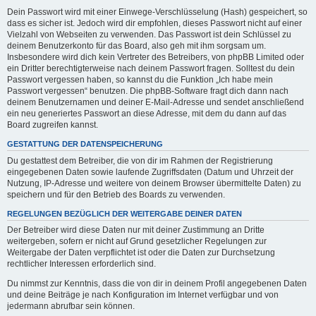
Dein Passwort wird mit einer Einwege-Verschlüsselung (Hash) gespeichert, so
dass es sicher ist. Jedoch wird dir empfohlen, dieses Passwort nicht auf einer
Vielzahl von Webseiten zu verwenden. Das Passwort ist dein Schlüssel zu
deinem Benutzerkonto für das Board, also geh mit ihm sorgsam um.
Insbesondere wird dich kein Vertreter des Betreibers, von phpBB Limited oder
ein Dritter berechtigterweise nach deinem Passwort fragen. Solltest du dein
Passwort vergessen haben, so kannst du die Funktion „Ich habe mein
Passwort vergessen“ benutzen. Die phpBB-Software fragt dich dann nach
deinem Benutzernamen und deiner E-Mail-Adresse und sendet anschließend
ein neu generiertes Passwort an diese Adresse, mit dem du dann auf das
Board zugreifen kannst.
GESTATTUNG DER DATENSPEICHERUNG
Du gestattest dem Betreiber, die von dir im Rahmen der Registrierung
eingegebenen Daten sowie laufende Zugriffsdaten (Datum und Uhrzeit der
Nutzung, IP-Adresse und weitere von deinem Browser übermittelte Daten) zu
speichern und für den Betrieb des Boards zu verwenden.
REGELUNGEN BEZÜGLICH DER WEITERGABE DEINER DATEN
Der Betreiber wird diese Daten nur mit deiner Zustimmung an Dritte
weitergeben, sofern er nicht auf Grund gesetzlicher Regelungen zur
Weitergabe der Daten verpflichtet ist oder die Daten zur Durchsetzung
rechtlicher Interessen erforderlich sind.
Du nimmst zur Kenntnis, dass die von dir in deinem Profil angegebenen Daten
und deine Beiträge je nach Konfiguration im Internet verfügbar und von
jedermann abrufbar sein können.