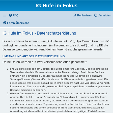
IG Hufe im Fokus
FAQ
Registrieren
Anmelden
Foren-Übersicht
IG Hufe im Fokus - Datenschutzerklärung
Diese Richtlinie beschreibt, wie „IG Hufe im Fokus“ („https://forum.keinhorn.de“)
und ggf. verbundene Institutionen (im Folgenden „das Board“) und phpBB die
Daten verwenden, die während deines Foren-Besuchs gesammelt werden.
UMFANG UND ART DER DATENSPEICHERUNG
Deine Daten werden auf zwei verschiedene Arten gesammelt:
phpBB erstellt bei deinem Besuch des Boards mehrere Cookies. Cookies sind kleine
Textdateien, die dein Browser als temporäre Dateien ablegt. Zwei dieser Cookies
enthalten eine eindeutige Benutzer-Nummer (Benutzer-ID) sowie eine anonyme
Sitzungs-Nummer (Session-ID), die dir von phpBB automatisch zugewiesen wird. Ein
drittes Cookie wird erstellt, sobald du Themen besucht hast und wird dazu verwendet,
Informationen über die von dir gelesenen Beiträge zu speichern, um die ungelesenen
Beiträge markieren zu können.
Weitere Daten werden gesammelt, wenn Informationen an den Betreiber übermittelt
werden. Dies betrifft — ohne Anspruch auf Vollständigkeit — zum Beispiel Beiträge,
die als Gast erstellt werden, Daten, die im Rahmen der Registrierung erfasst werden
und die von dir nach deiner Registrierung erstellten Nachrichten. Dein Benutzerkonto
besteht mindestens aus einem eindeutigen Benutzernamen, einem Passwort zur
Anmeldung mit diesem Konto und einer persönlichen und gültigen E-Mail-Adresse.