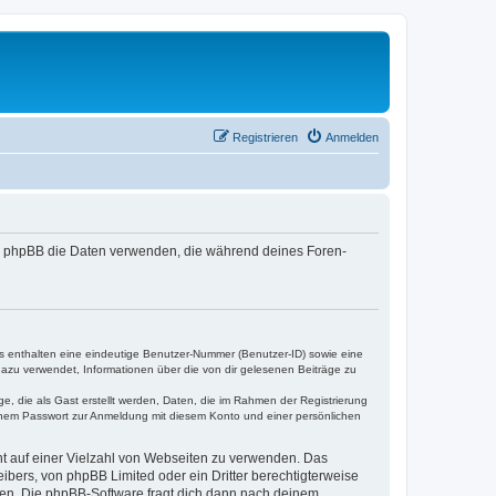
Registrieren
Anmelden
 und phpBB die Daten verwenden, die während deines Foren-
es enthalten eine eindeutige Benutzer-Nummer (Benutzer-ID) sowie eine
dazu verwendet, Informationen über die von dir gelesenen Beiträge zu
e, die als Gast erstellt werden, Daten, die im Rahmen der Registrierung
einem Passwort zur Anmeldung mit diesem Konto und einer persönlichen
cht auf einer Vielzahl von Webseiten zu verwenden. Das
ibers, von phpBB Limited oder ein Dritter berechtigterweise
zen. Die phpBB-Software fragt dich dann nach deinem