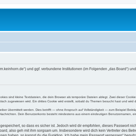
/forum.keinhorn.de“) und ggf. verbundene Institutionen (im Folgenden „das Board“)
ies sind kleine Textdateien, die dein Browser als temporäre Dateien ablegt. Zwei dieser Cooki
ch zugewiesen wird. Ein drittes Cookie wird erstellt, sobald du Themen besucht hast und wird 
r übermittelt werden. Dies betrifft — ohne Anspruch auf Vollständigkeit — zum Beispiel Beiträg
ten Nachrichten. Dein Benutzerkonto besteht mindestens aus einem eindeutigen Benutzernamen, 
espeichert, so dass es sicher ist. Jedoch wird dir empfohlen, dieses Passwort ni
ard, also geh mit ihm sorgsam um. Insbesondere wird dich kein Vertreter des Betre
essen haben, so kannst du die Funktion „Ich habe mein Passwort vergessen“ benut