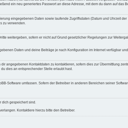
ßend ein neu generiertes Passwort an diese Adresse, mit dem du dann auf das Bo
trierung eingegebenen Daten sowie laufende Zugriffsdaten (Datum und Uhrzeit de
rds zu verwenden.
itte weitergeben, sofern er nicht auf Grund gesetzlicher Regelungen zur Weitergab
egebenen Daten und deine Beiträge je nach Konfiguration im Internet verfügbar un
 dir angegebenen Kontaktdaten zu kontaktieren, sofern dies zur Übermittlung zentra
 du dies an entsprechender Stelle erlaubt hast.
phpBB-Software umfassen. Sofern der Betreiber in anderen Bereichen seiner Softwa
r dich gespeichert sind.
rlangen. Kontaktiere hierzu bitte den Betreiber.