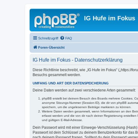
IG Hufe im Fokus
Schnellzugriff
FAQ
Foren-Übersicht
IG Hufe im Fokus - Datenschutzerklärung
Diese Richtlinie beschreibt, wie „IG Hufe im Fokus“ („https:/
Besuchs gesammelt werden.
UMFANG UND ART DER DATENSPEICHERUNG
Deine Daten werden auf zwei verschiedene Arten gesammelt:
phpBB erstellt bei deinem Besuch des Boards mehrere Cookies. Cook
anonyme Sitzungs-Nummer (Session-ID), die dir von phpBB automatis
speichern, um die ungelesenen Beiträge markieren zu können.
Weitere Daten werden gesammelt, wenn Informationen an den Betreibe
erfasst werden und die von dir nach deiner Registrierung erstell
und gültigen E-Mail-Adresse.
Dein Passwort wird mit einer Einwege-Verschlüsselung (Hash) g
Passwort ist dein Schlüssel zu deinem Benutzerkonto für das Bo
nach deinem Passwort fragen. Solltest du dein Passwort verg