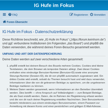
IG Hufe im Fokus
FAQ
Registrieren
Anmelden
Foren-Übersicht
IG Hufe im Fokus - Datenschutzerklärung
Diese Richtlinie beschreibt, wie „IG Hufe im Fokus“ („https://forum.keinhorn.de“)
und ggf. verbundene Institutionen (im Folgenden „das Board“) und phpBB die
Daten verwenden, die während deines Foren-Besuchs gesammelt werden.
UMFANG UND ART DER DATENSPEICHERUNG
Deine Daten werden auf zwei verschiedene Arten gesammelt:
phpBB erstellt bei deinem Besuch des Boards mehrere Cookies. Cookies sind kleine
Textdateien, die dein Browser als temporäre Dateien ablegt. Zwei dieser Cookies
enthalten eine eindeutige Benutzer-Nummer (Benutzer-ID) sowie eine anonyme
Sitzungs-Nummer (Session-ID), die dir von phpBB automatisch zugewiesen wird. Ein
drittes Cookie wird erstellt, sobald du Themen besucht hast und wird dazu verwendet,
Informationen über die von dir gelesenen Beiträge zu speichern, um die ungelesenen
Beiträge markieren zu können.
Weitere Daten werden gesammelt, wenn Informationen an den Betreiber übermittelt
werden. Dies betrifft — ohne Anspruch auf Vollständigkeit — zum Beispiel Beiträge,
die als Gast erstellt werden, Daten, die im Rahmen der Registrierung erfasst werden
und die von dir nach deiner Registrierung erstellten Nachrichten. Dein Benutzerkonto
besteht mindestens aus einem eindeutigen Benutzernamen, einem Passwort zur
Anmeldung mit diesem Konto und einer persönlichen und gültigen E-Mail-Adresse.