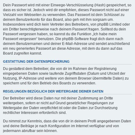
Dein Passwort wird mit einer Einwege-Verschlüsselung (Hash) gespeichert, so
dass es sicher ist. Jedoch wird dir empfohlen, dieses Passwort nicht auf einer
Vielzahl von Webseiten zu verwenden. Das Passwort ist dein Schlüssel zu
deinem Benutzerkonto für das Board, also geh mit ihm sorgsam um.
Insbesondere wird dich kein Vertreter des Betreibers, von phpBB Limited oder
ein Dritter berechtigterweise nach deinem Passwort fragen. Solltest du dein
Passwort vergessen haben, so kannst du die Funktion „Ich habe mein
Passwort vergessen“ benutzen. Die phpBB-Software fragt dich dann nach
deinem Benutzernamen und deiner E-Mail-Adresse und sendet anschließend
ein neu generiertes Passwort an diese Adresse, mit dem du dann auf das
Board zugreifen kannst.
GESTATTUNG DER DATENSPEICHERUNG
Du gestattest dem Betreiber, die von dir im Rahmen der Registrierung
eingegebenen Daten sowie laufende Zugriffsdaten (Datum und Uhrzeit der
Nutzung, IP-Adresse und weitere von deinem Browser übermittelte Daten) zu
speichern und für den Betrieb des Boards zu verwenden.
REGELUNGEN BEZÜGLICH DER WEITERGABE DEINER DATEN
Der Betreiber wird diese Daten nur mit deiner Zustimmung an Dritte
weitergeben, sofern er nicht auf Grund gesetzlicher Regelungen zur
Weitergabe der Daten verpflichtet ist oder die Daten zur Durchsetzung
rechtlicher Interessen erforderlich sind.
Du nimmst zur Kenntnis, dass die von dir in deinem Profil angegebenen Daten
und deine Beiträge je nach Konfiguration im Internet verfügbar und von
jedermann abrufbar sein können.