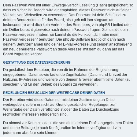
Dein Passwort wird mit einer Einwege-Verschlüsselung (Hash) gespeichert, so
dass es sicher ist. Jedoch wird dir empfohlen, dieses Passwort nicht auf einer
Vielzahl von Webseiten zu verwenden. Das Passwort ist dein Schlüssel zu
deinem Benutzerkonto für das Board, also geh mit ihm sorgsam um.
Insbesondere wird dich kein Vertreter des Betreibers, von phpBB Limited oder
ein Dritter berechtigterweise nach deinem Passwort fragen. Solltest du dein
Passwort vergessen haben, so kannst du die Funktion „Ich habe mein
Passwort vergessen“ benutzen. Die phpBB-Software fragt dich dann nach
deinem Benutzernamen und deiner E-Mail-Adresse und sendet anschließend
ein neu generiertes Passwort an diese Adresse, mit dem du dann auf das
Board zugreifen kannst.
GESTATTUNG DER DATENSPEICHERUNG
Du gestattest dem Betreiber, die von dir im Rahmen der Registrierung
eingegebenen Daten sowie laufende Zugriffsdaten (Datum und Uhrzeit der
Nutzung, IP-Adresse und weitere von deinem Browser übermittelte Daten) zu
speichern und für den Betrieb des Boards zu verwenden.
REGELUNGEN BEZÜGLICH DER WEITERGABE DEINER DATEN
Der Betreiber wird diese Daten nur mit deiner Zustimmung an Dritte
weitergeben, sofern er nicht auf Grund gesetzlicher Regelungen zur
Weitergabe der Daten verpflichtet ist oder die Daten zur Durchsetzung
rechtlicher Interessen erforderlich sind.
Du nimmst zur Kenntnis, dass die von dir in deinem Profil angegebenen Daten
und deine Beiträge je nach Konfiguration im Internet verfügbar und von
jedermann abrufbar sein können.