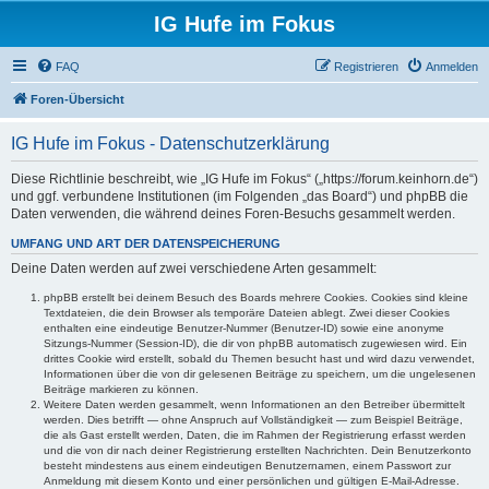
IG Hufe im Fokus
FAQ
Registrieren
Anmelden
Foren-Übersicht
IG Hufe im Fokus - Datenschutzerklärung
Diese Richtlinie beschreibt, wie „IG Hufe im Fokus“ („https://forum.keinhorn.de“)
und ggf. verbundene Institutionen (im Folgenden „das Board“) und phpBB die
Daten verwenden, die während deines Foren-Besuchs gesammelt werden.
UMFANG UND ART DER DATENSPEICHERUNG
Deine Daten werden auf zwei verschiedene Arten gesammelt:
phpBB erstellt bei deinem Besuch des Boards mehrere Cookies. Cookies sind kleine
Textdateien, die dein Browser als temporäre Dateien ablegt. Zwei dieser Cookies
enthalten eine eindeutige Benutzer-Nummer (Benutzer-ID) sowie eine anonyme
Sitzungs-Nummer (Session-ID), die dir von phpBB automatisch zugewiesen wird. Ein
drittes Cookie wird erstellt, sobald du Themen besucht hast und wird dazu verwendet,
Informationen über die von dir gelesenen Beiträge zu speichern, um die ungelesenen
Beiträge markieren zu können.
Weitere Daten werden gesammelt, wenn Informationen an den Betreiber übermittelt
werden. Dies betrifft — ohne Anspruch auf Vollständigkeit — zum Beispiel Beiträge,
die als Gast erstellt werden, Daten, die im Rahmen der Registrierung erfasst werden
und die von dir nach deiner Registrierung erstellten Nachrichten. Dein Benutzerkonto
besteht mindestens aus einem eindeutigen Benutzernamen, einem Passwort zur
Anmeldung mit diesem Konto und einer persönlichen und gültigen E-Mail-Adresse.