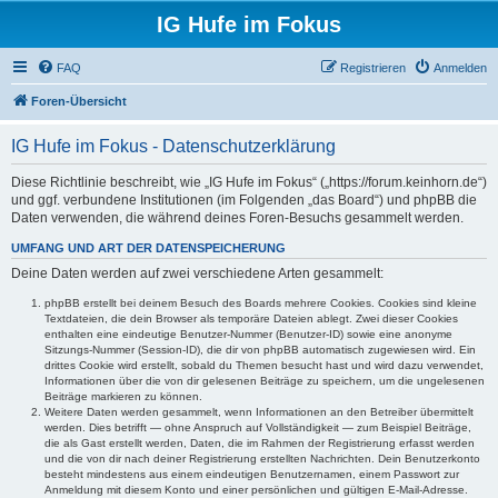
IG Hufe im Fokus
FAQ
Registrieren
Anmelden
Foren-Übersicht
IG Hufe im Fokus - Datenschutzerklärung
Diese Richtlinie beschreibt, wie „IG Hufe im Fokus“ („https://forum.keinhorn.de“)
und ggf. verbundene Institutionen (im Folgenden „das Board“) und phpBB die
Daten verwenden, die während deines Foren-Besuchs gesammelt werden.
UMFANG UND ART DER DATENSPEICHERUNG
Deine Daten werden auf zwei verschiedene Arten gesammelt:
phpBB erstellt bei deinem Besuch des Boards mehrere Cookies. Cookies sind kleine
Textdateien, die dein Browser als temporäre Dateien ablegt. Zwei dieser Cookies
enthalten eine eindeutige Benutzer-Nummer (Benutzer-ID) sowie eine anonyme
Sitzungs-Nummer (Session-ID), die dir von phpBB automatisch zugewiesen wird. Ein
drittes Cookie wird erstellt, sobald du Themen besucht hast und wird dazu verwendet,
Informationen über die von dir gelesenen Beiträge zu speichern, um die ungelesenen
Beiträge markieren zu können.
Weitere Daten werden gesammelt, wenn Informationen an den Betreiber übermittelt
werden. Dies betrifft — ohne Anspruch auf Vollständigkeit — zum Beispiel Beiträge,
die als Gast erstellt werden, Daten, die im Rahmen der Registrierung erfasst werden
und die von dir nach deiner Registrierung erstellten Nachrichten. Dein Benutzerkonto
besteht mindestens aus einem eindeutigen Benutzernamen, einem Passwort zur
Anmeldung mit diesem Konto und einer persönlichen und gültigen E-Mail-Adresse.