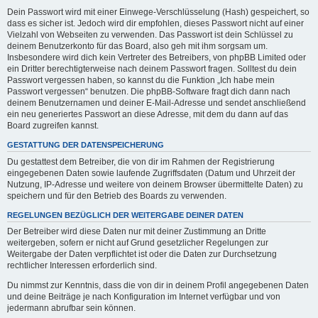
Dein Passwort wird mit einer Einwege-Verschlüsselung (Hash) gespeichert, so
dass es sicher ist. Jedoch wird dir empfohlen, dieses Passwort nicht auf einer
Vielzahl von Webseiten zu verwenden. Das Passwort ist dein Schlüssel zu
deinem Benutzerkonto für das Board, also geh mit ihm sorgsam um.
Insbesondere wird dich kein Vertreter des Betreibers, von phpBB Limited oder
ein Dritter berechtigterweise nach deinem Passwort fragen. Solltest du dein
Passwort vergessen haben, so kannst du die Funktion „Ich habe mein
Passwort vergessen“ benutzen. Die phpBB-Software fragt dich dann nach
deinem Benutzernamen und deiner E-Mail-Adresse und sendet anschließend
ein neu generiertes Passwort an diese Adresse, mit dem du dann auf das
Board zugreifen kannst.
GESTATTUNG DER DATENSPEICHERUNG
Du gestattest dem Betreiber, die von dir im Rahmen der Registrierung
eingegebenen Daten sowie laufende Zugriffsdaten (Datum und Uhrzeit der
Nutzung, IP-Adresse und weitere von deinem Browser übermittelte Daten) zu
speichern und für den Betrieb des Boards zu verwenden.
REGELUNGEN BEZÜGLICH DER WEITERGABE DEINER DATEN
Der Betreiber wird diese Daten nur mit deiner Zustimmung an Dritte
weitergeben, sofern er nicht auf Grund gesetzlicher Regelungen zur
Weitergabe der Daten verpflichtet ist oder die Daten zur Durchsetzung
rechtlicher Interessen erforderlich sind.
Du nimmst zur Kenntnis, dass die von dir in deinem Profil angegebenen Daten
und deine Beiträge je nach Konfiguration im Internet verfügbar und von
jedermann abrufbar sein können.