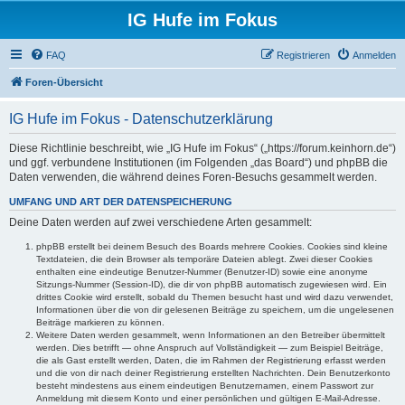
IG Hufe im Fokus
FAQ
Registrieren
Anmelden
Foren-Übersicht
IG Hufe im Fokus - Datenschutzerklärung
Diese Richtlinie beschreibt, wie „IG Hufe im Fokus“ („https://forum.keinhorn.de“)
und ggf. verbundene Institutionen (im Folgenden „das Board“) und phpBB die
Daten verwenden, die während deines Foren-Besuchs gesammelt werden.
UMFANG UND ART DER DATENSPEICHERUNG
Deine Daten werden auf zwei verschiedene Arten gesammelt:
phpBB erstellt bei deinem Besuch des Boards mehrere Cookies. Cookies sind kleine
Textdateien, die dein Browser als temporäre Dateien ablegt. Zwei dieser Cookies
enthalten eine eindeutige Benutzer-Nummer (Benutzer-ID) sowie eine anonyme
Sitzungs-Nummer (Session-ID), die dir von phpBB automatisch zugewiesen wird. Ein
drittes Cookie wird erstellt, sobald du Themen besucht hast und wird dazu verwendet,
Informationen über die von dir gelesenen Beiträge zu speichern, um die ungelesenen
Beiträge markieren zu können.
Weitere Daten werden gesammelt, wenn Informationen an den Betreiber übermittelt
werden. Dies betrifft — ohne Anspruch auf Vollständigkeit — zum Beispiel Beiträge,
die als Gast erstellt werden, Daten, die im Rahmen der Registrierung erfasst werden
und die von dir nach deiner Registrierung erstellten Nachrichten. Dein Benutzerkonto
besteht mindestens aus einem eindeutigen Benutzernamen, einem Passwort zur
Anmeldung mit diesem Konto und einer persönlichen und gültigen E-Mail-Adresse.