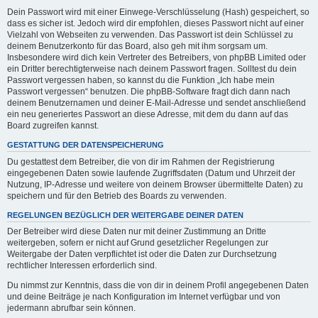
Dein Passwort wird mit einer Einwege-Verschlüsselung (Hash) gespeichert, so
dass es sicher ist. Jedoch wird dir empfohlen, dieses Passwort nicht auf einer
Vielzahl von Webseiten zu verwenden. Das Passwort ist dein Schlüssel zu
deinem Benutzerkonto für das Board, also geh mit ihm sorgsam um.
Insbesondere wird dich kein Vertreter des Betreibers, von phpBB Limited oder
ein Dritter berechtigterweise nach deinem Passwort fragen. Solltest du dein
Passwort vergessen haben, so kannst du die Funktion „Ich habe mein
Passwort vergessen“ benutzen. Die phpBB-Software fragt dich dann nach
deinem Benutzernamen und deiner E-Mail-Adresse und sendet anschließend
ein neu generiertes Passwort an diese Adresse, mit dem du dann auf das
Board zugreifen kannst.
GESTATTUNG DER DATENSPEICHERUNG
Du gestattest dem Betreiber, die von dir im Rahmen der Registrierung
eingegebenen Daten sowie laufende Zugriffsdaten (Datum und Uhrzeit der
Nutzung, IP-Adresse und weitere von deinem Browser übermittelte Daten) zu
speichern und für den Betrieb des Boards zu verwenden.
REGELUNGEN BEZÜGLICH DER WEITERGABE DEINER DATEN
Der Betreiber wird diese Daten nur mit deiner Zustimmung an Dritte
weitergeben, sofern er nicht auf Grund gesetzlicher Regelungen zur
Weitergabe der Daten verpflichtet ist oder die Daten zur Durchsetzung
rechtlicher Interessen erforderlich sind.
Du nimmst zur Kenntnis, dass die von dir in deinem Profil angegebenen Daten
und deine Beiträge je nach Konfiguration im Internet verfügbar und von
jedermann abrufbar sein können.