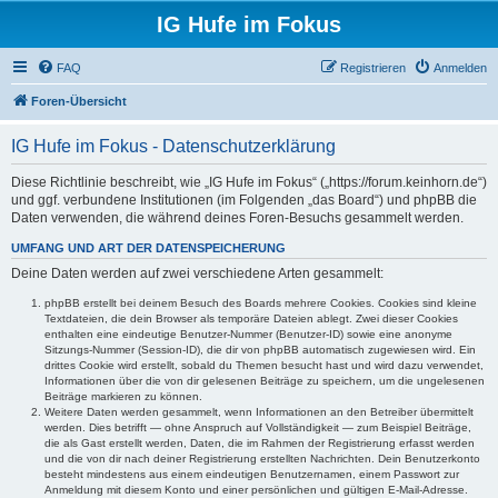
IG Hufe im Fokus
FAQ
Registrieren
Anmelden
Foren-Übersicht
IG Hufe im Fokus - Datenschutzerklärung
Diese Richtlinie beschreibt, wie „IG Hufe im Fokus“ („https://forum.keinhorn.de“)
und ggf. verbundene Institutionen (im Folgenden „das Board“) und phpBB die
Daten verwenden, die während deines Foren-Besuchs gesammelt werden.
UMFANG UND ART DER DATENSPEICHERUNG
Deine Daten werden auf zwei verschiedene Arten gesammelt:
phpBB erstellt bei deinem Besuch des Boards mehrere Cookies. Cookies sind kleine
Textdateien, die dein Browser als temporäre Dateien ablegt. Zwei dieser Cookies
enthalten eine eindeutige Benutzer-Nummer (Benutzer-ID) sowie eine anonyme
Sitzungs-Nummer (Session-ID), die dir von phpBB automatisch zugewiesen wird. Ein
drittes Cookie wird erstellt, sobald du Themen besucht hast und wird dazu verwendet,
Informationen über die von dir gelesenen Beiträge zu speichern, um die ungelesenen
Beiträge markieren zu können.
Weitere Daten werden gesammelt, wenn Informationen an den Betreiber übermittelt
werden. Dies betrifft — ohne Anspruch auf Vollständigkeit — zum Beispiel Beiträge,
die als Gast erstellt werden, Daten, die im Rahmen der Registrierung erfasst werden
und die von dir nach deiner Registrierung erstellten Nachrichten. Dein Benutzerkonto
besteht mindestens aus einem eindeutigen Benutzernamen, einem Passwort zur
Anmeldung mit diesem Konto und einer persönlichen und gültigen E-Mail-Adresse.