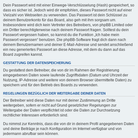
Dein Passwort wird mit einer Einwege-Verschlüsselung (Hash) gespeichert, so
dass es sicher ist. Jedoch wird dir empfohlen, dieses Passwort nicht auf einer
Vielzahl von Webseiten zu verwenden. Das Passwort ist dein Schlüssel zu
deinem Benutzerkonto für das Board, also geh mit ihm sorgsam um.
Insbesondere wird dich kein Vertreter des Betreibers, von phpBB Limited oder
ein Dritter berechtigterweise nach deinem Passwort fragen. Solltest du dein
Passwort vergessen haben, so kannst du die Funktion „Ich habe mein
Passwort vergessen“ benutzen. Die phpBB-Software fragt dich dann nach
deinem Benutzernamen und deiner E-Mail-Adresse und sendet anschließend
ein neu generiertes Passwort an diese Adresse, mit dem du dann auf das
Board zugreifen kannst.
GESTATTUNG DER DATENSPEICHERUNG
Du gestattest dem Betreiber, die von dir im Rahmen der Registrierung
eingegebenen Daten sowie laufende Zugriffsdaten (Datum und Uhrzeit der
Nutzung, IP-Adresse und weitere von deinem Browser übermittelte Daten) zu
speichern und für den Betrieb des Boards zu verwenden.
REGELUNGEN BEZÜGLICH DER WEITERGABE DEINER DATEN
Der Betreiber wird diese Daten nur mit deiner Zustimmung an Dritte
weitergeben, sofern er nicht auf Grund gesetzlicher Regelungen zur
Weitergabe der Daten verpflichtet ist oder die Daten zur Durchsetzung
rechtlicher Interessen erforderlich sind.
Du nimmst zur Kenntnis, dass die von dir in deinem Profil angegebenen Daten
und deine Beiträge je nach Konfiguration im Internet verfügbar und von
jedermann abrufbar sein können.