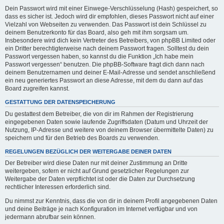
Dein Passwort wird mit einer Einwege-Verschlüsselung (Hash) gespeichert, so
dass es sicher ist. Jedoch wird dir empfohlen, dieses Passwort nicht auf einer
Vielzahl von Webseiten zu verwenden. Das Passwort ist dein Schlüssel zu
deinem Benutzerkonto für das Board, also geh mit ihm sorgsam um.
Insbesondere wird dich kein Vertreter des Betreibers, von phpBB Limited oder
ein Dritter berechtigterweise nach deinem Passwort fragen. Solltest du dein
Passwort vergessen haben, so kannst du die Funktion „Ich habe mein
Passwort vergessen“ benutzen. Die phpBB-Software fragt dich dann nach
deinem Benutzernamen und deiner E-Mail-Adresse und sendet anschließend
ein neu generiertes Passwort an diese Adresse, mit dem du dann auf das
Board zugreifen kannst.
GESTATTUNG DER DATENSPEICHERUNG
Du gestattest dem Betreiber, die von dir im Rahmen der Registrierung
eingegebenen Daten sowie laufende Zugriffsdaten (Datum und Uhrzeit der
Nutzung, IP-Adresse und weitere von deinem Browser übermittelte Daten) zu
speichern und für den Betrieb des Boards zu verwenden.
REGELUNGEN BEZÜGLICH DER WEITERGABE DEINER DATEN
Der Betreiber wird diese Daten nur mit deiner Zustimmung an Dritte
weitergeben, sofern er nicht auf Grund gesetzlicher Regelungen zur
Weitergabe der Daten verpflichtet ist oder die Daten zur Durchsetzung
rechtlicher Interessen erforderlich sind.
Du nimmst zur Kenntnis, dass die von dir in deinem Profil angegebenen Daten
und deine Beiträge je nach Konfiguration im Internet verfügbar und von
jedermann abrufbar sein können.