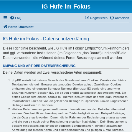
IG Hufe im Fokus
FAQ
Registrieren
Anmelden
Foren-Übersicht
IG Hufe im Fokus - Datenschutzerklärung
Diese Richtlinie beschreibt, wie „IG Hufe im Fokus“ („https://forum.keinhorn.de“)
und ggf. verbundene Institutionen (im Folgenden „das Board“) und phpBB die
Daten verwenden, die während deines Foren-Besuchs gesammelt werden.
UMFANG UND ART DER DATENSPEICHERUNG
Deine Daten werden auf zwei verschiedene Arten gesammelt:
phpBB erstellt bei deinem Besuch des Boards mehrere Cookies. Cookies sind kleine
Textdateien, die dein Browser als temporäre Dateien ablegt. Zwei dieser Cookies
enthalten eine eindeutige Benutzer-Nummer (Benutzer-ID) sowie eine anonyme
Sitzungs-Nummer (Session-ID), die dir von phpBB automatisch zugewiesen wird. Ein
drittes Cookie wird erstellt, sobald du Themen besucht hast und wird dazu verwendet,
Informationen über die von dir gelesenen Beiträge zu speichern, um die ungelesenen
Beiträge markieren zu können.
Weitere Daten werden gesammelt, wenn Informationen an den Betreiber übermittelt
werden. Dies betrifft — ohne Anspruch auf Vollständigkeit — zum Beispiel Beiträge,
die als Gast erstellt werden, Daten, die im Rahmen der Registrierung erfasst werden
und die von dir nach deiner Registrierung erstellten Nachrichten. Dein Benutzerkonto
besteht mindestens aus einem eindeutigen Benutzernamen, einem Passwort zur
Anmeldung mit diesem Konto und einer persönlichen und gültigen E-Mail-Adresse.