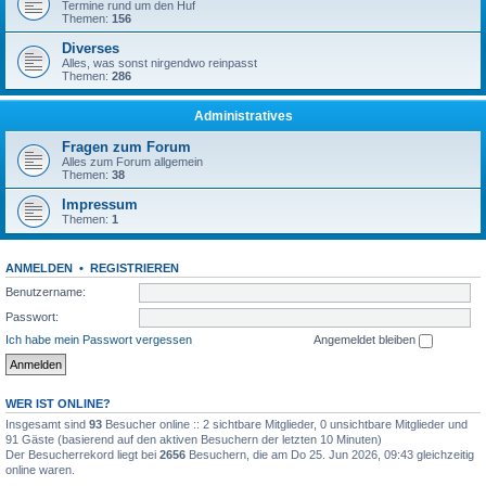
Termine rund um den Huf
Themen:
156
Diverses
Alles, was sonst nirgendwo reinpasst
Themen:
286
Administratives
Fragen zum Forum
Alles zum Forum allgemein
Themen:
38
Impressum
Themen:
1
ANMELDEN
•
REGISTRIEREN
Benutzername:
Passwort:
Ich habe mein Passwort vergessen
Angemeldet bleiben
WER IST ONLINE?
Insgesamt sind
93
Besucher online :: 2 sichtbare Mitglieder, 0 unsichtbare Mitglieder und
91 Gäste (basierend auf den aktiven Besuchern der letzten 10 Minuten)
Der Besucherrekord liegt bei
2656
Besuchern, die am Do 25. Jun 2026, 09:43 gleichzeitig
online waren.