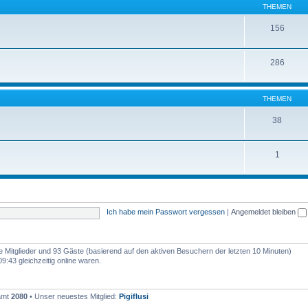
THEMEN
156
286
THEMEN
38
1
Ich habe mein Passwort vergessen
|
Angemeldet bleiben
are Mitglieder und 93 Gäste (basierend auf den aktiven Besuchern der letzten 10 Minuten)
:43 gleichzeitig online waren.
samt
2080
• Unser neuestes Mitglied:
Pigiflusi