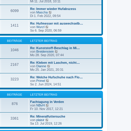
r
t
e
Mi 11. Jul 2018, 10:11
a
e
u
g
r
e
Re: Immer wieder Hufabszess
6099
B
s
N
von
Mascha
e
t
e
Di 1. Feb 2022, 09:54
i
e
u
t
r
e
Re: Hufmesser mit auswechselb…
r
1411
B
s
N
von
Wurzl
a
e
t
e
So 6. Sep 2020, 06:59
g
i
e
u
t
r
e
r
B
s
BEITRÄGE
LETZTER BEITRAG
a
e
t
g
i
e
Re: Kunststoff-Beschlag in Mi…
1046
t
r
N
von
Breidenstein
r
B
e
Mo 28. Sep 2020, 07:44
a
e
u
g
i
e
Re: Kleben mit Laschen, nicht…
2167
t
s
N
von
Dianne
r
t
e
Mo 25. Jan 2021, 20:31
a
e
u
g
r
e
Re: Welche Hufschuhe nach Flo…
3223
B
s
N
von
Primel
e
t
e
So 2. Jun 2024, 14:51
i
e
u
t
r
e
r
B
s
BEITRÄGE
LETZTER BEITRAG
a
e
t
g
i
e
Fachtagung in Verden
876
t
N
r
von
NBvH
r
e
B
Fr 10. Nov 2017, 12:21
a
u
e
g
e
i
Re: Mineralfuttersuche
3361
s
t
N
von
plaisir
t
r
e
Sa 13. Jul 2019, 12:26
e
a
u
r
g
e