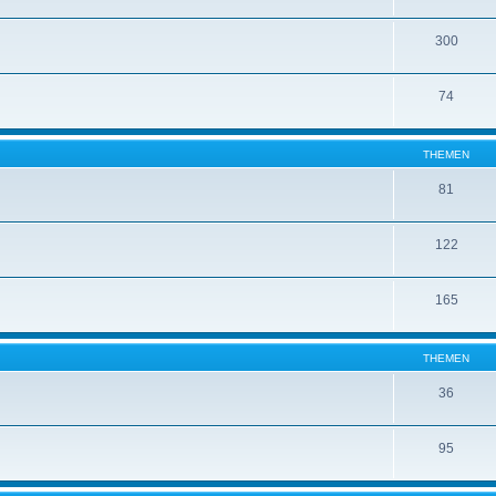
300
74
THEMEN
81
122
165
THEMEN
36
95