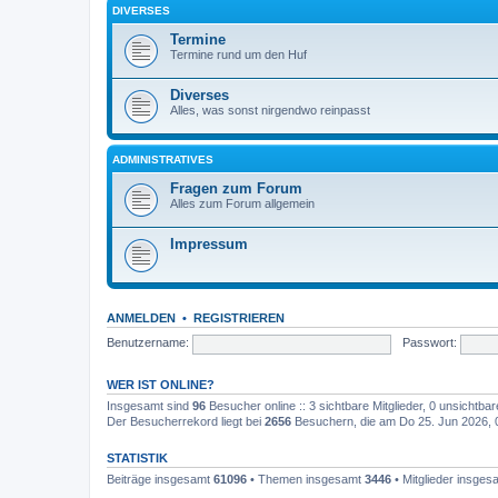
DIVERSES
Termine
Termine rund um den Huf
Diverses
Alles, was sonst nirgendwo reinpasst
ADMINISTRATIVES
Fragen zum Forum
Alles zum Forum allgemein
Impressum
ANMELDEN
•
REGISTRIEREN
Benutzername:
Passwort:
WER IST ONLINE?
Insgesamt sind
96
Besucher online :: 3 sichtbare Mitglieder, 0 unsichtb
Der Besucherrekord liegt bei
2656
Besuchern, die am Do 25. Jun 2026, 09
STATISTIK
Beiträge insgesamt
61096
• Themen insgesamt
3446
• Mitglieder insge