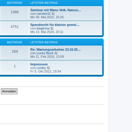
B
s
BEITRÄGE
LETZTER BEITRAG
e
t
i
e
Seminar mit Manu Volk. Natura…
1486
t
r
N
von
carsten11
r
B
e
Mo 30. Mai 2022, 10:26
a
e
u
g
i
e
Spendenritt für kleinen gemei…
4751
t
s
N
von
bwgirona
r
t
e
Mo 13. Mai 2024, 20:11
a
e
u
g
r
e
B
s
BEITRÄGE
LETZTER BEITRAG
e
t
i
e
Re: Wartungsarbeiten 23.10.20…
269
t
r
N
von
Lucky Buck
r
B
e
Mo 11. Feb 2019, 13:08
a
e
u
g
i
e
Impressum
1
t
s
N
von
Lesley
r
t
e
Fr 5. Okt 2012, 15:54
a
e
u
g
r
e
B
s
e
t
i
e
t
r
r
B
a
e
g
i
t
r
a
g