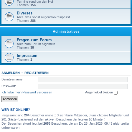
Termine rund um den Huf
Themen:
156
Diverses
Alles, was sonst nirgendwo reinpasst
Themen:
286
Administratives
Fragen zum Forum
Alles zum Forum allgemein
Themen:
38
Impressum
Themen:
1
ANMELDEN
•
REGISTRIEREN
Benutzername:
Passwort:
Ich habe mein Passwort vergessen
Angemeldet bleiben
WER IST ONLINE?
Insgesamt sind
204
Besucher online :: 3 sichtbare Mitglieder, 0 unsichtbare Mitglieder und
201 Gäste (basierend auf den aktiven Besuchern der letzten 10 Minuten)
Der Besucherrekord liegt bei
2656
Besuchern, die am Do 25. Jun 2026, 09:43 gleichzeitig
online waren.