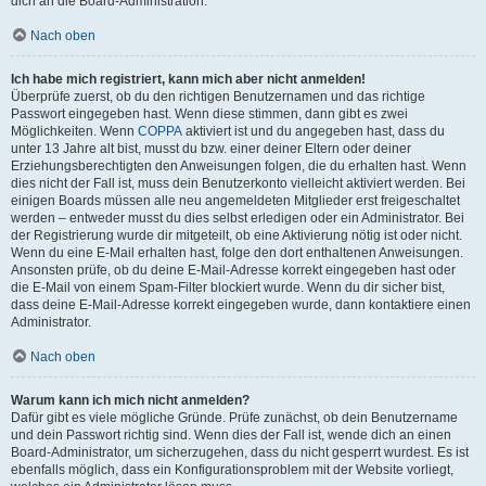
dich an die Board-Administration.
Nach oben
Ich habe mich registriert, kann mich aber nicht anmelden!
Überprüfe zuerst, ob du den richtigen Benutzernamen und das richtige
Passwort eingegeben hast. Wenn diese stimmen, dann gibt es zwei
Möglichkeiten. Wenn
COPPA
aktiviert ist und du angegeben hast, dass du
unter 13 Jahre alt bist, musst du bzw. einer deiner Eltern oder deiner
Erziehungsberechtigten den Anweisungen folgen, die du erhalten hast. Wenn
dies nicht der Fall ist, muss dein Benutzerkonto vielleicht aktiviert werden. Bei
einigen Boards müssen alle neu angemeldeten Mitglieder erst freigeschaltet
werden – entweder musst du dies selbst erledigen oder ein Administrator. Bei
der Registrierung wurde dir mitgeteilt, ob eine Aktivierung nötig ist oder nicht.
Wenn du eine E-Mail erhalten hast, folge den dort enthaltenen Anweisungen.
Ansonsten prüfe, ob du deine E-Mail-Adresse korrekt eingegeben hast oder
die E-Mail von einem Spam-Filter blockiert wurde. Wenn du dir sicher bist,
dass deine E-Mail-Adresse korrekt eingegeben wurde, dann kontaktiere einen
Administrator.
Nach oben
Warum kann ich mich nicht anmelden?
Dafür gibt es viele mögliche Gründe. Prüfe zunächst, ob dein Benutzername
und dein Passwort richtig sind. Wenn dies der Fall ist, wende dich an einen
Board-Administrator, um sicherzugehen, dass du nicht gesperrt wurdest. Es ist
ebenfalls möglich, dass ein Konfigurationsproblem mit der Website vorliegt,