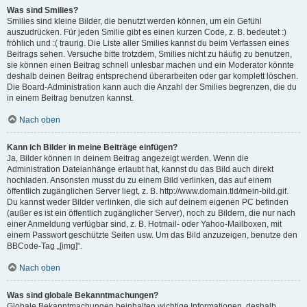
Was sind Smilies?
Smilies sind kleine Bilder, die benutzt werden können, um ein Gefühl
auszudrücken. Für jeden Smilie gibt es einen kurzen Code, z. B. bedeutet :)
fröhlich und :( traurig. Die Liste aller Smilies kannst du beim Verfassen eines
Beitrags sehen. Versuche bitte trotzdem, Smilies nicht zu häufig zu benutzen,
sie können einen Beitrag schnell unlesbar machen und ein Moderator könnte
deshalb deinen Beitrag entsprechend überarbeiten oder gar komplett löschen.
Die Board-Administration kann auch die Anzahl der Smilies begrenzen, die du
in einem Beitrag benutzen kannst.
Nach oben
Kann ich Bilder in meine Beiträge einfügen?
Ja, Bilder können in deinem Beitrag angezeigt werden. Wenn die
Administration Dateianhänge erlaubt hat, kannst du das Bild auch direkt
hochladen. Ansonsten musst du zu einem Bild verlinken, das auf einem
öffentlich zugänglichen Server liegt, z. B. http://www.domain.tld/mein-bild.gif.
Du kannst weder Bilder verlinken, die sich auf deinem eigenen PC befinden
(außer es ist ein öffentlich zugänglicher Server), noch zu Bildern, die nur nach
einer Anmeldung verfügbar sind, z. B. Hotmail- oder Yahoo-Mailboxen, mit
einem Passwort geschützte Seiten usw. Um das Bild anzuzeigen, benutze den
BBCode-Tag „[img]“.
Nach oben
Was sind globale Bekanntmachungen?
Globale Bekanntmachungen beinhalten wichtige Informationen, deshalb