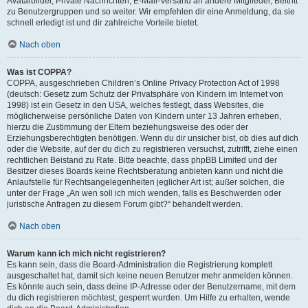
Avatarbilder, Private Nachrichten, E-Mail-Versand an andere Mitglieder, Beitritt
zu Benutzergruppen und so weiter. Wir empfehlen dir eine Anmeldung, da sie
schnell erledigt ist und dir zahlreiche Vorteile bietet.
Nach oben
Was ist COPPA?
COPPA, ausgeschrieben Children’s Online Privacy Protection Act of 1998
(deutsch: Gesetz zum Schutz der Privatsphäre von Kindern im Internet von
1998) ist ein Gesetz in den USA, welches festlegt, dass Websites, die
möglicherweise persönliche Daten von Kindern unter 13 Jahren erheben,
hierzu die Zustimmung der Eltern beziehungsweise des oder der
Erziehungsberechtigten benötigen. Wenn du dir unsicher bist, ob dies auf dich
oder die Website, auf der du dich zu registrieren versuchst, zutrifft, ziehe einen
rechtlichen Beistand zu Rate. Bitte beachte, dass phpBB Limited und der
Besitzer dieses Boards keine Rechtsberatung anbieten kann und nicht die
Anlaufstelle für Rechtsangelegenheiten jeglicher Art ist; außer solchen, die
unter der Frage „An wen soll ich mich wenden, falls es Beschwerden oder
juristische Anfragen zu diesem Forum gibt?“ behandelt werden.
Nach oben
Warum kann ich mich nicht registrieren?
Es kann sein, dass die Board-Administration die Registrierung komplett
ausgeschaltet hat, damit sich keine neuen Benutzer mehr anmelden können.
Es könnte auch sein, dass deine IP-Adresse oder der Benutzername, mit dem
du dich registrieren möchtest, gesperrt wurden. Um Hilfe zu erhalten, wende