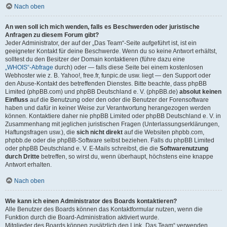
Nach oben
An wen soll ich mich wenden, falls es Beschwerden oder juristische
Anfragen zu diesem Forum gibt?
Jeder Administrator, der auf der „Das Team“-Seite aufgeführt ist, ist ein
geeigneter Kontakt für deine Beschwerde. Wenn du so keine Antwort erhältst,
solltest du den Besitzer der Domain kontaktieren (führe dazu eine
„WHOIS“-Abfrage
durch) oder — falls diese Seite bei einem kostenlosen
Webhoster wie z. B. Yahoo!, free.fr, funpic.de usw. liegt — den Support oder
den Abuse-Kontakt des betreffenden Dienstes. Bitte beachte, dass phpBB
Limited (phpBB.com) und phpBB Deutschland e. V. (phpBB.de)
absolut keinen
Einfluss
auf die Benutzung oder den oder die Benutzer der Forensoftware
haben und dafür in keiner Weise zur Verantwortung herangezogen werden
können. Kontaktiere daher nie phpBB Limited oder phpBB Deutschland e. V. in
Zusammenhang mit jeglichen juristischen Fragen (Unterlassungserklärungen,
Haftungsfragen usw.), die
sich nicht direkt
auf die Websiten phpbb.com,
phpbb.de oder die phpBB-Software selbst beziehen. Falls du phpBB Limited
oder phpBB Deutschland e. V. E-Mails schreibst, die die
Softwarenutzung
durch Dritte
betreffen, so wirst du, wenn überhaupt, höchstens eine knappe
Antwort erhalten.
Nach oben
Wie kann ich einen Administrator des Boards kontaktieren?
Alle Benutzer des Boards können das Kontaktformular nutzen, wenn die
Funktion durch die Board-Administration aktiviert wurde.
Mitglieder des Boards können zusätzlich den Link „Das Team“ verwenden.