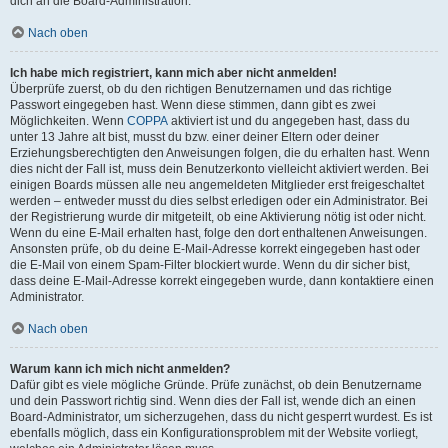
dich an die Board-Administration.
Nach oben
Ich habe mich registriert, kann mich aber nicht anmelden!
Überprüfe zuerst, ob du den richtigen Benutzernamen und das richtige
Passwort eingegeben hast. Wenn diese stimmen, dann gibt es zwei
Möglichkeiten. Wenn
COPPA
aktiviert ist und du angegeben hast, dass du
unter 13 Jahre alt bist, musst du bzw. einer deiner Eltern oder deiner
Erziehungsberechtigten den Anweisungen folgen, die du erhalten hast. Wenn
dies nicht der Fall ist, muss dein Benutzerkonto vielleicht aktiviert werden. Bei
einigen Boards müssen alle neu angemeldeten Mitglieder erst freigeschaltet
werden – entweder musst du dies selbst erledigen oder ein Administrator. Bei
der Registrierung wurde dir mitgeteilt, ob eine Aktivierung nötig ist oder nicht.
Wenn du eine E-Mail erhalten hast, folge den dort enthaltenen Anweisungen.
Ansonsten prüfe, ob du deine E-Mail-Adresse korrekt eingegeben hast oder
die E-Mail von einem Spam-Filter blockiert wurde. Wenn du dir sicher bist,
dass deine E-Mail-Adresse korrekt eingegeben wurde, dann kontaktiere einen
Administrator.
Nach oben
Warum kann ich mich nicht anmelden?
Dafür gibt es viele mögliche Gründe. Prüfe zunächst, ob dein Benutzername
und dein Passwort richtig sind. Wenn dies der Fall ist, wende dich an einen
Board-Administrator, um sicherzugehen, dass du nicht gesperrt wurdest. Es ist
ebenfalls möglich, dass ein Konfigurationsproblem mit der Website vorliegt,