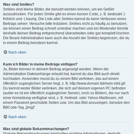
Was sind Smilies?
Smilies sind kleine Bilder, die benutzt werden können, um ein Gefühl
auszudrücken. Für jeden Smilie gibt es einen kurzen Code, z. B. bedeutet :)
fröhlich und :( traurig. Die Liste aller Smilies kannst du beim Verfassen eines
Beitrags sehen. Versuche bitte trotzdem, Smilies nicht zu häufig zu benutzen,
sie können einen Beitrag schnell unlesbar machen und ein Moderator könnte
deshalb deinen Beitrag entsprechend überarbeiten oder gar komplett löschen.
Die Board-Administration kann auch die Anzahl der Smilies begrenzen, die du
in einem Beitrag benutzen kannst.
Nach oben
Kann ich Bilder in meine Beiträge einfügen?
Ja, Bilder können in deinem Beitrag angezeigt werden. Wenn die
Administration Dateianhänge erlaubt hat, kannst du das Bild auch direkt
hochladen. Ansonsten musst du zu einem Bild verlinken, das auf einem
öffentlich zugänglichen Server liegt, z. B. http://www.domain.tld/mein-bild.gif.
Du kannst weder Bilder verlinken, die sich auf deinem eigenen PC befinden
(außer es ist ein öffentlich zugänglicher Server), noch zu Bildern, die nur nach
einer Anmeldung verfügbar sind, z. B. Hotmail- oder Yahoo-Mailboxen, mit
einem Passwort geschützte Seiten usw. Um das Bild anzuzeigen, benutze den
BBCode-Tag „[img]“.
Nach oben
Was sind globale Bekanntmachungen?
Globale Bekanntmachungen beinhalten wichtige Informationen, deshalb