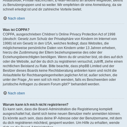
Avatarbilder, Private Nachrichten, E-Mail-Versand an andere Mitglieder, Beitritt
zu Benutzergruppen und so weiter. Wir empfehlen dir eine Anmeldung, da sie
schnell erledigt ist und dir zahlreiche Vorteile bietet.
Nach oben
Was ist COPPA?
COPPA, ausgeschrieben Children’s Online Privacy Protection Act of 1998
(deutsch: Gesetz zum Schutz der Privatsphäre von Kindern im Internet von
1998) ist ein Gesetz in den USA, welches festlegt, dass Websites, die
möglicherweise persönliche Daten von Kindern unter 13 Jahren erheben,
hierzu die Zustimmung der Eltern beziehungsweise des oder der
Erziehungsberechtigten benötigen. Wenn du dir unsicher bist, ob dies auf dich
oder die Website, auf der du dich zu registrieren versuchst, zutrifft, ziehe einen
rechtlichen Beistand zu Rate. Bitte beachte, dass phpBB Limited und der
Besitzer dieses Boards keine Rechtsberatung anbieten kann und nicht die
Anlaufstelle für Rechtsangelegenheiten jeglicher Art ist; außer solchen, die
unter der Frage „An wen soll ich mich wenden, falls es Beschwerden oder
juristische Anfragen zu diesem Forum gibt?“ behandelt werden.
Nach oben
Warum kann ich mich nicht registrieren?
Es kann sein, dass die Board-Administration die Registrierung komplett
ausgeschaltet hat, damit sich keine neuen Benutzer mehr anmelden können.
Es könnte auch sein, dass deine IP-Adresse oder der Benutzername, mit dem
du dich registrieren möchtest, gesperrt wurden. Um Hilfe zu erhalten, wende