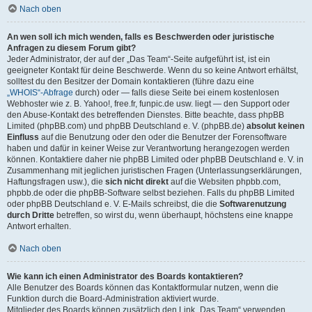
Nach oben
An wen soll ich mich wenden, falls es Beschwerden oder juristische
Anfragen zu diesem Forum gibt?
Jeder Administrator, der auf der „Das Team“-Seite aufgeführt ist, ist ein
geeigneter Kontakt für deine Beschwerde. Wenn du so keine Antwort erhältst,
solltest du den Besitzer der Domain kontaktieren (führe dazu eine
„WHOIS“-Abfrage
durch) oder — falls diese Seite bei einem kostenlosen
Webhoster wie z. B. Yahoo!, free.fr, funpic.de usw. liegt — den Support oder
den Abuse-Kontakt des betreffenden Dienstes. Bitte beachte, dass phpBB
Limited (phpBB.com) und phpBB Deutschland e. V. (phpBB.de)
absolut keinen
Einfluss
auf die Benutzung oder den oder die Benutzer der Forensoftware
haben und dafür in keiner Weise zur Verantwortung herangezogen werden
können. Kontaktiere daher nie phpBB Limited oder phpBB Deutschland e. V. in
Zusammenhang mit jeglichen juristischen Fragen (Unterlassungserklärungen,
Haftungsfragen usw.), die
sich nicht direkt
auf die Websiten phpbb.com,
phpbb.de oder die phpBB-Software selbst beziehen. Falls du phpBB Limited
oder phpBB Deutschland e. V. E-Mails schreibst, die die
Softwarenutzung
durch Dritte
betreffen, so wirst du, wenn überhaupt, höchstens eine knappe
Antwort erhalten.
Nach oben
Wie kann ich einen Administrator des Boards kontaktieren?
Alle Benutzer des Boards können das Kontaktformular nutzen, wenn die
Funktion durch die Board-Administration aktiviert wurde.
Mitglieder des Boards können zusätzlich den Link „Das Team“ verwenden.