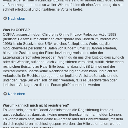
Avatarbilder, Private Nachrichten, E-Mail-Versand an andere Mitglieder, Beitritt
zu Benutzergruppen und so weiter. Wir empfehlen dir eine Anmeldung, da sie
schnell erledigt ist und dir zahlreiche Vorteile bietet.
Nach oben
Was ist COPPA?
COPPA, ausgeschrieben Children’s Online Privacy Protection Act of 1998
(deutsch: Gesetz zum Schutz der Privatsphäre von Kindern im Internet von
1998) ist ein Gesetz in den USA, welches festlegt, dass Websites, die
möglicherweise persönliche Daten von Kindern unter 13 Jahren erheben,
hierzu die Zustimmung der Eltern beziehungsweise des oder der
Erziehungsberechtigten benötigen. Wenn du dir unsicher bist, ob dies auf dich
oder die Website, auf der du dich zu registrieren versuchst, zutrifft, ziehe einen
rechtlichen Beistand zu Rate. Bitte beachte, dass phpBB Limited und der
Besitzer dieses Boards keine Rechtsberatung anbieten kann und nicht die
Anlaufstelle für Rechtsangelegenheiten jeglicher Art ist; außer solchen, die
unter der Frage „An wen soll ich mich wenden, falls es Beschwerden oder
juristische Anfragen zu diesem Forum gibt?“ behandelt werden.
Nach oben
Warum kann ich mich nicht registrieren?
Es kann sein, dass die Board-Administration die Registrierung komplett
ausgeschaltet hat, damit sich keine neuen Benutzer mehr anmelden können.
Es könnte auch sein, dass deine IP-Adresse oder der Benutzername, mit dem
du dich registrieren möchtest, gesperrt wurden. Um Hilfe zu erhalten, wende