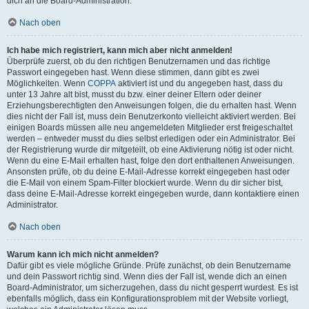
dich an die Board-Administration.
Nach oben
Ich habe mich registriert, kann mich aber nicht anmelden!
Überprüfe zuerst, ob du den richtigen Benutzernamen und das richtige
Passwort eingegeben hast. Wenn diese stimmen, dann gibt es zwei
Möglichkeiten. Wenn
COPPA
aktiviert ist und du angegeben hast, dass du
unter 13 Jahre alt bist, musst du bzw. einer deiner Eltern oder deiner
Erziehungsberechtigten den Anweisungen folgen, die du erhalten hast. Wenn
dies nicht der Fall ist, muss dein Benutzerkonto vielleicht aktiviert werden. Bei
einigen Boards müssen alle neu angemeldeten Mitglieder erst freigeschaltet
werden – entweder musst du dies selbst erledigen oder ein Administrator. Bei
der Registrierung wurde dir mitgeteilt, ob eine Aktivierung nötig ist oder nicht.
Wenn du eine E-Mail erhalten hast, folge den dort enthaltenen Anweisungen.
Ansonsten prüfe, ob du deine E-Mail-Adresse korrekt eingegeben hast oder
die E-Mail von einem Spam-Filter blockiert wurde. Wenn du dir sicher bist,
dass deine E-Mail-Adresse korrekt eingegeben wurde, dann kontaktiere einen
Administrator.
Nach oben
Warum kann ich mich nicht anmelden?
Dafür gibt es viele mögliche Gründe. Prüfe zunächst, ob dein Benutzername
und dein Passwort richtig sind. Wenn dies der Fall ist, wende dich an einen
Board-Administrator, um sicherzugehen, dass du nicht gesperrt wurdest. Es ist
ebenfalls möglich, dass ein Konfigurationsproblem mit der Website vorliegt,