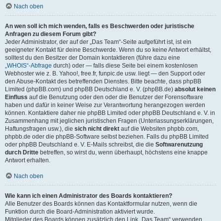
Nach oben
An wen soll ich mich wenden, falls es Beschwerden oder juristische
Anfragen zu diesem Forum gibt?
Jeder Administrator, der auf der „Das Team“-Seite aufgeführt ist, ist ein
geeigneter Kontakt für deine Beschwerde. Wenn du so keine Antwort erhältst,
solltest du den Besitzer der Domain kontaktieren (führe dazu eine
„WHOIS“-Abfrage
durch) oder — falls diese Seite bei einem kostenlosen
Webhoster wie z. B. Yahoo!, free.fr, funpic.de usw. liegt — den Support oder
den Abuse-Kontakt des betreffenden Dienstes. Bitte beachte, dass phpBB
Limited (phpBB.com) und phpBB Deutschland e. V. (phpBB.de)
absolut keinen
Einfluss
auf die Benutzung oder den oder die Benutzer der Forensoftware
haben und dafür in keiner Weise zur Verantwortung herangezogen werden
können. Kontaktiere daher nie phpBB Limited oder phpBB Deutschland e. V. in
Zusammenhang mit jeglichen juristischen Fragen (Unterlassungserklärungen,
Haftungsfragen usw.), die
sich nicht direkt
auf die Websiten phpbb.com,
phpbb.de oder die phpBB-Software selbst beziehen. Falls du phpBB Limited
oder phpBB Deutschland e. V. E-Mails schreibst, die die
Softwarenutzung
durch Dritte
betreffen, so wirst du, wenn überhaupt, höchstens eine knappe
Antwort erhalten.
Nach oben
Wie kann ich einen Administrator des Boards kontaktieren?
Alle Benutzer des Boards können das Kontaktformular nutzen, wenn die
Funktion durch die Board-Administration aktiviert wurde.
Mitglieder des Boards können zusätzlich den Link „Das Team“ verwenden.