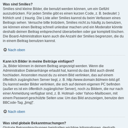
Was sind Smilies?
Smilies sind kleine Bilder, die benutzt werden können, um ein Gefühl
auszudrücken. Für jeden Smilie gibt es einen kurzen Code, z. B. bedeutet :)
fröhlich und :( traurig. Die Liste aller Smilies kannst du beim Verfassen eines
Beitrags sehen. Versuche bitte trotzdem, Smilies nicht zu häufig zu benutzen,
sie können einen Beitrag schnell unlesbar machen und ein Moderator könnte
deshalb deinen Beitrag entsprechend überarbeiten oder gar komplett löschen.
Die Board-Administration kann auch die Anzahl der Smilies begrenzen, die du
in einem Beitrag benutzen kannst.
Nach oben
Kann ich Bilder in meine Beiträge einfügen?
Ja, Bilder können in deinem Beitrag angezeigt werden. Wenn die
Administration Dateianhänge erlaubt hat, kannst du das Bild auch direkt
hochladen. Ansonsten musst du zu einem Bild verlinken, das auf einem
öffentlich zugänglichen Server liegt, z. B. http://www.domain.tld/mein-bild.gif.
Du kannst weder Bilder verlinken, die sich auf deinem eigenen PC befinden
(außer es ist ein öffentlich zugänglicher Server), noch zu Bildern, die nur nach
einer Anmeldung verfügbar sind, z. B. Hotmail- oder Yahoo-Mailboxen, mit
einem Passwort geschützte Seiten usw. Um das Bild anzuzeigen, benutze den
BBCode-Tag „[img]“.
Nach oben
Was sind globale Bekanntmachungen?
Globale Bekanntmachungen beinhalten wichtige Informationen, deshalb